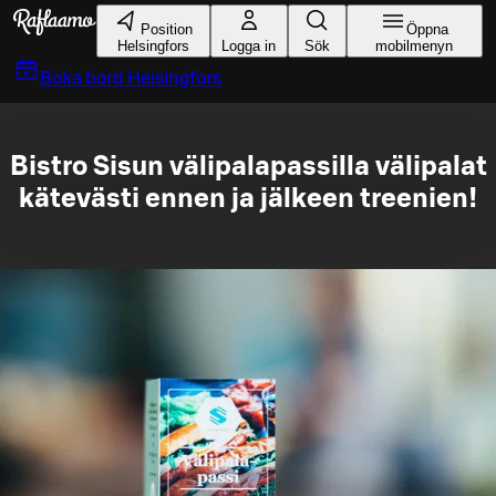
Gå till huvudinnehållet
Position
Öppna
Helsingfors
Logga in
Sök
mobilmenyn
Boka bord
Helsingfors
Bistro Sisun välipalapassilla välipalat
kätevästi ennen ja jälkeen treenien!