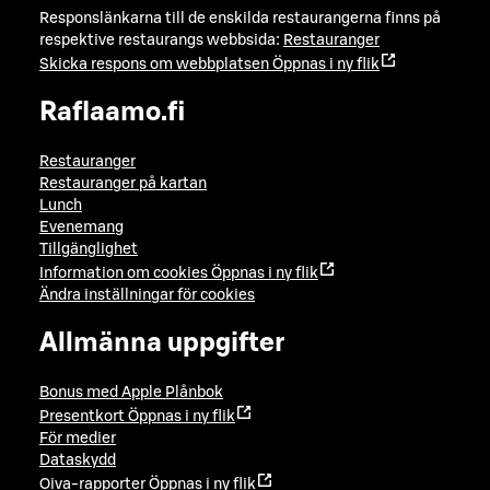
Responslänkarna till de enskilda restaurangerna finns på
respektive restaurangs webbsida:
Restauranger
Skicka respons om webbplatsen
Öppnas i ny flik
Raflaamo.fi
Restauranger
Restauranger på kartan
Lunch
Evenemang
Tillgänglighet
Information om cookies
Öppnas i ny flik
Ändra inställningar för cookies
Allmänna uppgifter
Bonus med Apple Plånbok
Presentkort
Öppnas i ny flik
För medier
Dataskydd
Oiva-rapporter
Öppnas i ny flik