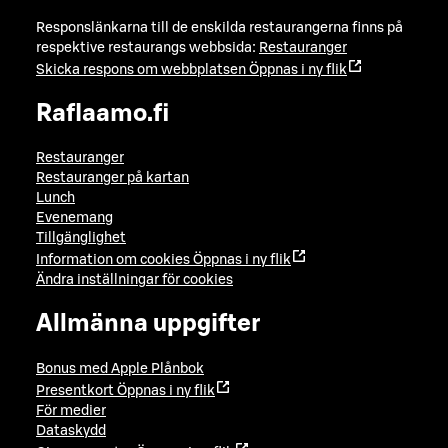
Responslänkarna till de enskilda restaurangerna finns på
respektive restaurangs webbsida:
Restauranger
Skicka respons om webbplatsen
Öppnas i ny flik
Raflaamo.fi
Restauranger
Restauranger på kartan
Lunch
Evenemang
Tillgänglighet
Information om cookies
Öppnas i ny flik
Ändra inställningar för cookies
Allmänna uppgifter
Bonus med Apple Plånbok
Presentkort
Öppnas i ny flik
För medier
Dataskydd