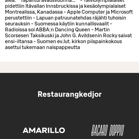
alea. **Tapahtui avausvuonna...** - Talviolympialaiset
pidettiin Itävallan Innsbruckissa ja kesäolympialaiset
Montrealissa, Kanadassa - Apple Computer ja Microsoft
perustettiin - Lapuan patruunatehdas räjähti tuhoisin
seurauksin - Suomessa käytiin kunnallisvaalit -
Radioissa soi ABBA:n Dancing Queen - Martin
Scorsesen Taksikuski ja John G. Avildsenin Rocky saivat
ensi-iltansa - Suomen ev.lut. kirkon piispainkokous
asettui tukemaan naispappeutta
Restaurangkedjor