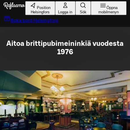
Gå till huvudinnehållet
Position
Öppna
Helsingfors
Logga in
Sök
mobilmenyn
Boka bord
Helsingfors
Aitoa brittipubimeininkiä vuodesta
1976