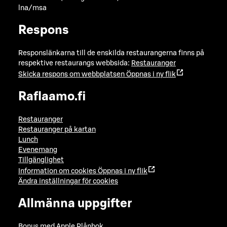
lna/msa
Respons
Responslänkarna till de enskilda restaurangerna finns på
respektive restaurangs webbsida:
Restauranger
Skicka respons om webbplatsen
Öppnas i ny flik
Raflaamo.fi
Restauranger
Restauranger på kartan
Lunch
Evenemang
Tillgänglighet
Information om cookies
Öppnas i ny flik
Ändra inställningar för cookies
Allmänna uppgifter
Bonus med Apple Plånbok