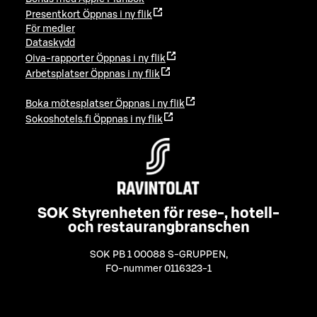
Presentkort
Öppnas i ny flik
För medier
Dataskydd
Oiva-rapporter
Öppnas i ny flik
Arbetsplatser
Öppnas i ny flik
Boka mötesplatser
Öppnas i ny flik
Sokoshotels.fi
Öppnas i ny flik
SOK Styrenheten för rese-, hotell-
och restaurangbranschen
SOK PB 1 00088 S-GRUPPEN
,
FO-nummer 0116323-1