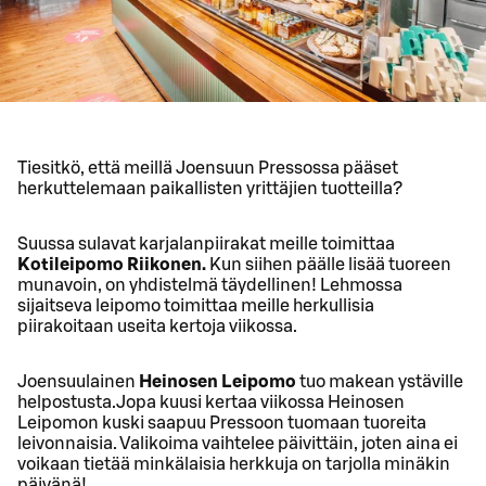
Tiesitkö, että meillä Joensuun Pressossa pääset
herkuttelemaan paikallisten yrittäjien tuotteilla?
Suussa sulavat karjalanpiirakat meille toimittaa
Kotileipomo Riikonen.
Kun siihen päälle lisää tuoreen
munavoin, on yhdistelmä täydellinen! Lehmossa
sijaitseva leipomo toimittaa meille herkullisia
piirakoitaan useita kertoja viikossa.
Joensuulainen
Heinosen Leipomo
tuo makean ystäville
helpostusta.
Jopa kuusi kertaa viikossa Heinosen
Leipomon kuski saapuu Pressoon tuomaan tuoreita
leivonnaisia. Valikoima vaihtelee päivittäin, joten aina ei
voikaan tietää minkälaisia herkkuja on tarjolla minäkin
päivänä!