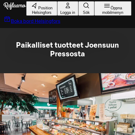
Gå till huvudinnehållet
Position
Öppna
Helsingfors
Logga in
Sök
mobilmenyn
Boka bord
Helsingfors
Paikalliset tuotteet Joensuun
Pressosta