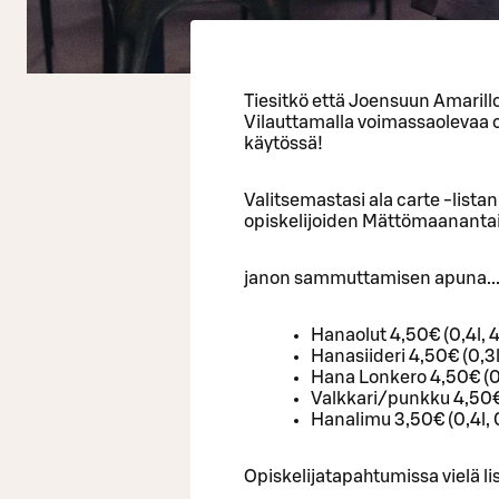
Tiesitkö että Joensuun Amarillo
Vilauttamalla voimassaolevaa op
käytössä!
Valitsemastasi ala carte -list
opiskelijoiden Mättömaanantait
janon sammuttamisen apuna..
Hanaolut 4,50€ (0,4l, 
Hanasiideri 4,50€ (0,3l
Hana Lonkero 4,50€ (0,
Valkkari/punkku 4,50€
Hanalimu 3,50€ (0,4l, 
Opiskelijatapahtumissa vielä li