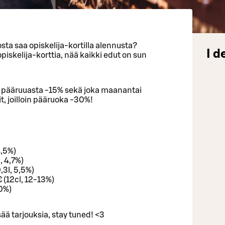
sta saa opiskelija-kortilla alennusta?
I d
iskelija-korttia, nää kaikki edut on sun
an pääruuasta -15% sekä joka maanantai
, joilloin pääruoka -30%!
.
4,5%)
, 4,7%)
3l, 5,5%)
 (12cl, 12-13%)
0%)
sää tarjouksia, stay tuned! <3