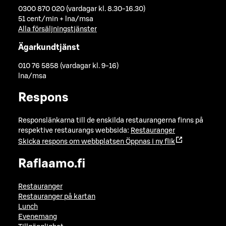
0300 870 020 (vardagar kl. 8.30-16.30)
51 cent/min + lna/msa
Alla försäljningstjänster
Ägarkundtjänst
010 76 5858 (vardagar kl. 9-16)
lna/msa
Respons
Responslänkarna till de enskilda restaurangerna finns på
respektive restaurangs webbsida:
Restauranger
Skicka respons om webbplatsen
Öppnas i ny flik
Raflaamo.fi
Restauranger
Restauranger på kartan
Lunch
Evenemang