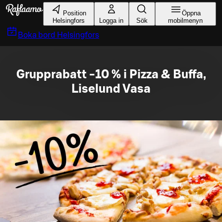
Gå till huvudinnehållet
Position
Öppna
Helsingfors
Logga in
Sök
mobilmenyn
Boka bord
Helsingfors
Grupprabatt -10 % i Pizza & Buffa,
Liselund Vasa