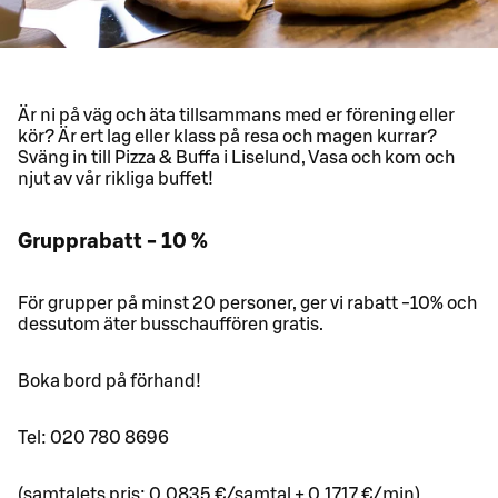
Är ni på väg och äta tillsammans med er förening eller
kör? Är ert lag eller klass på resa och magen kurrar?
Sväng in till Pizza & Buffa i Liselund, Vasa och kom och
njut av vår rikliga buffet!
Grupprabatt - 10 %
För grupper på minst 20 personer, ger vi rabatt -10% och
dessutom äter busschauffören gratis.
Boka bord på förhand!
Tel: 020 780 8696
(samtalets pris: 0,0835 €/samtal + 0,1717 €/min)