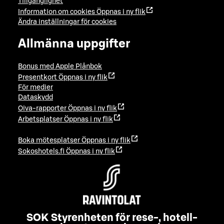
Tillgänglighet
Information om cookies
Öppnas i ny flik
Ändra inställningar för cookies
Allmänna uppgifter
Bonus med Apple Plånbok
Presentkort
Öppnas i ny flik
För medier
Dataskydd
Oiva-rapporter
Öppnas i ny flik
Arbetsplatser
Öppnas i ny flik
Boka mötesplatser
Öppnas i ny flik
Sokoshotels.fi
Öppnas i ny flik
SOK Styrenheten för rese-, hotell-