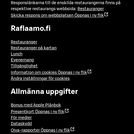
Responslänkarna till de enskilda restaurangerna finns på
respektive restaurangs webbsida:
Restauranger
Skicka respons om webbplatsen
Öppnas i ny flik
Raflaamo.fi
Restauranger
Restauranger på kartan
Lunch
Evenemang
Tillgänglighet
Information om cookies
Öppnas i ny flik
Ändra inställningar för cookies
Allmänna uppgifter
Bonus med Apple Plånbok
Presentkort
Öppnas i ny flik
För medier
Dataskydd
Oiva-rapporter
Öppnas i ny flik