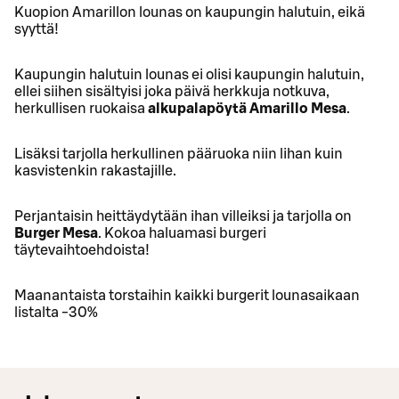
Kuopion Amarillon lounas on kaupungin halutuin, eikä
syyttä!
Kaupungin halutuin lounas ei olisi kaupungin halutuin,
ellei siihen sisältyisi joka päivä herkkuja notkuva,
herkullisen ruokaisa
alkupalapöytä Amarillo Mesa
.
Lisäksi tarjolla herkullinen pääruoka niin lihan kuin
kasvistenkin rakastajille.
Perjantaisin heittäydytään ihan villeiksi ja tarjolla on
Burger Mesa
. Kokoa haluamasi burgeri
täytevaihtoehdoista!
Maanantaista torstaihin kaikki burgerit lounasaikaan
listalta -30%