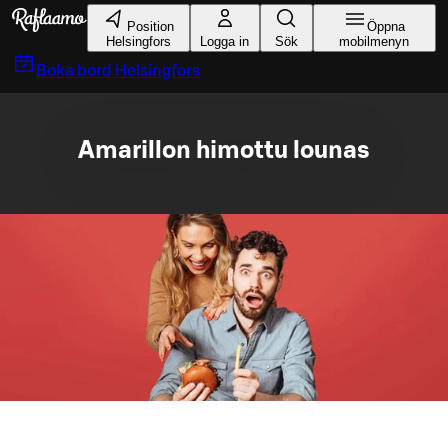
Gå till huvudinnehållet
Position
Öppna
Helsingfors
Logga in
Sök
mobilmenyn
Boka bord
Helsingfors
Amarillon himottu lounas