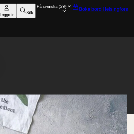
Boka bord
Helsingfors
Sök
Logga in