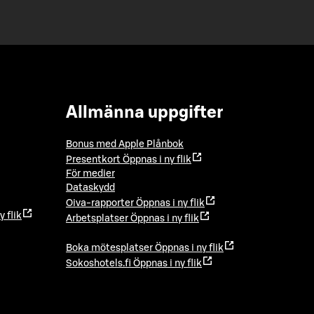
Allmänna uppgifter
Bonus med Apple Plånbok
Presentkort
Öppnas i ny flik
För medier
Dataskydd
Oiva-rapporter
Öppnas i ny flik
y flik
Arbetsplatser
Öppnas i ny flik
Boka mötesplatser
Öppnas i ny flik
Sokoshotels.fi
Öppnas i ny flik