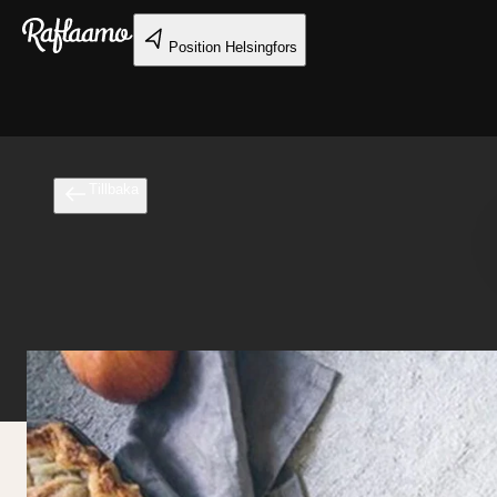
Gå till huvudinnehållet
Position
Helsingfors
Tillbaka