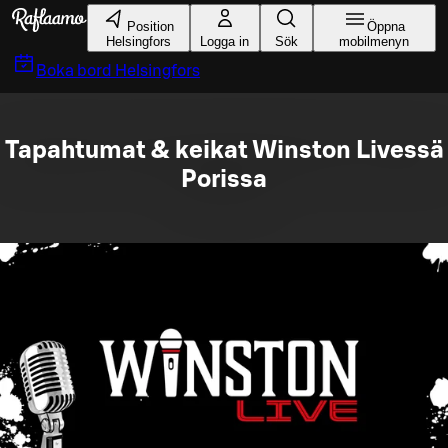
Gå till huvudinnehållet
Position
Öppna
Helsingfors
Logga in
Sök
mobilmenyn
Boka bord
Helsingfors
Tapahtumat & keikat Winston Livessä
Porissa