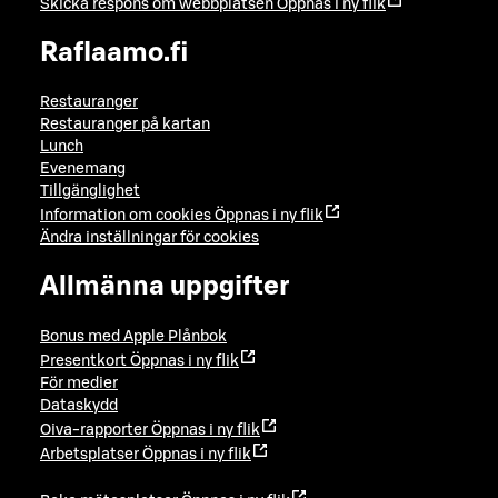
Skicka respons om webbplatsen
Öppnas i ny flik
Raflaamo.fi
Restauranger
Restauranger på kartan
Lunch
Evenemang
Tillgänglighet
Information om cookies
Öppnas i ny flik
Ändra inställningar för cookies
Allmänna uppgifter
Bonus med Apple Plånbok
Presentkort
Öppnas i ny flik
För medier
Dataskydd
Oiva-rapporter
Öppnas i ny flik
Arbetsplatser
Öppnas i ny flik