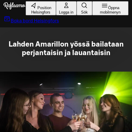
Gå till huvudinnehållet
Position
Öppna
Helsingfors
Logga in
Sök
mobilmenyn
Boka bord
Helsingfors
Lahden Amarillon yössä bailataan
perjantaisin ja lauantaisin