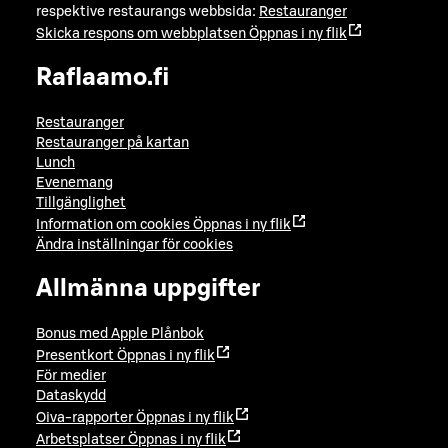
respektive restaurangs webbsida:
Restauranger
Skicka respons om webbplatsen
Öppnas i ny flik
Raflaamo.fi
Restauranger
Restauranger på kartan
Lunch
Evenemang
Tillgänglighet
Information om cookies
Öppnas i ny flik
Ändra inställningar för cookies
Allmänna uppgifter
Bonus med Apple Plånbok
Presentkort
Öppnas i ny flik
För medier
Dataskydd
Oiva-rapporter
Öppnas i ny flik
Arbetsplatser
Öppnas i ny flik