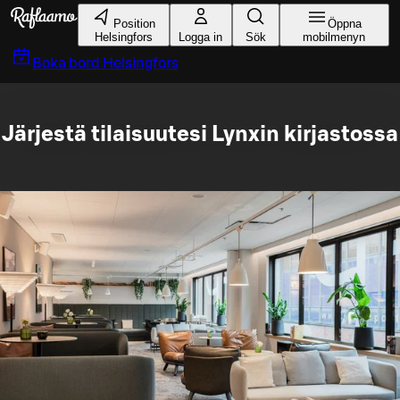
Gå till huvudinnehållet
Position
Öppna
Helsingfors
Logga in
Sök
mobilmenyn
Boka bord
Helsingfors
Järjestä tilaisuutesi Lynxin kirjastossa