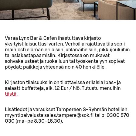
Varaa Lynx Bar & Cafen ihastuttava kirjasto
yksityistilaisuuttasi varten. Verhoilla rajattava tila sopii
mainiosti elämän erilaisiin juhlanaiheisiin, pikkujouluihin
tai asiakastapaamisiin. Kirjastossa on mukavat
sohvakalusteet ja ruokailuun tai työskentelyyn sopivat
pöydät; paikkoja yhteensä noin 40 henkilölle.
Kirjaston tilaisuuksiin on tilattavissa erilaisia Ipas- ja
salaattibuffetteja, alk. 12 Eur / hlö. Tutustu menuihin
tästä
.
Lisätiedot ja varaukset Tampereen S-Ryhmän hotellien
myyntipalvelusta sales.tampere@sok.fi tai p. 0300 870
030 (ma–pe 8.30–16.30).