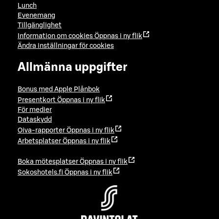
Lunch
Evenemang
Tillgänglighet
Information om cookies
Öppnas i ny flik
Ändra inställningar för cookies
Allmänna uppgifter
Bonus med Apple Plånbok
Presentkort
Öppnas i ny flik
För medier
Dataskydd
Oiva-rapporter
Öppnas i ny flik
Arbetsplatser
Öppnas i ny flik
Boka mötesplatser
Öppnas i ny flik
Sokoshotels.fi
Öppnas i ny flik