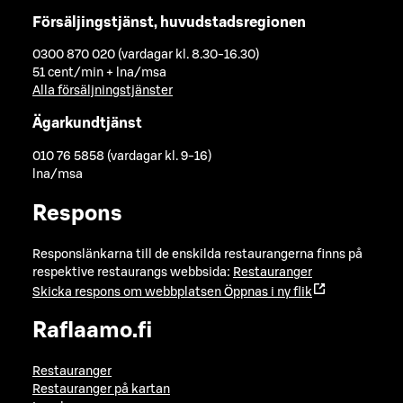
Försäljingstjänst, huvudstadsregionen
0300 870 020 (vardagar kl. 8.30-16.30)
51 cent/min + lna/msa
Alla försäljningstjänster
Ägarkundtjänst
010 76 5858 (vardagar kl. 9-16)
lna/msa
Respons
Responslänkarna till de enskilda restaurangerna finns på
respektive restaurangs webbsida:
Restauranger
Skicka respons om webbplatsen
Öppnas i ny flik
Raflaamo.fi
Restauranger
Restauranger på kartan