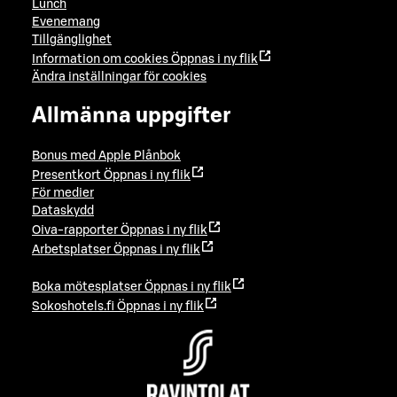
Lunch
Evenemang
Tillgänglighet
Information om cookies
Öppnas i ny flik
Ändra inställningar för cookies
Allmänna uppgifter
Bonus med Apple Plånbok
Presentkort
Öppnas i ny flik
För medier
Dataskydd
Oiva-rapporter
Öppnas i ny flik
Arbetsplatser
Öppnas i ny flik
Boka mötesplatser
Öppnas i ny flik
Sokoshotels.fi
Öppnas i ny flik