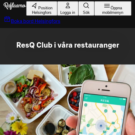
Gå till huvudinnehållet
Position
Öppna
Helsingfors
Logga in
Sök
mobilmenyn
Boka bord
Helsingfors
ResQ Club i våra restauranger