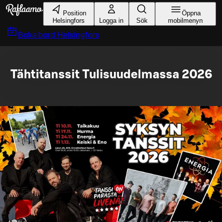
Gå till huvudinnehållet
Position
Öppna
Helsingfors
Logga in
Sök
mobilmenyn
Boka bord
Helsingfors
Tähtitanssit Tulisuudelmassa 2026