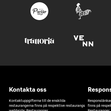
Kontakta oss
Respon
Kontaktuppgifterna till de enskilda
Responslänkarn
restaurangerna finns på respektive restaurangs
finns på respe
webbsida:
Restauranger
Restauranger