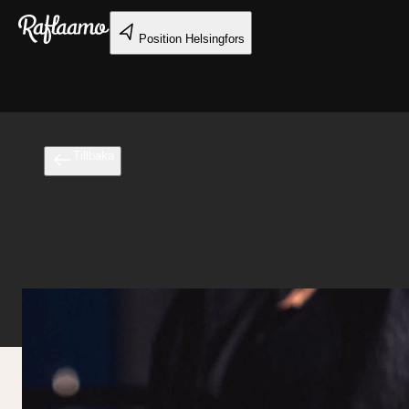
Gå till huvudinnehållet
Position
Helsingfors
Tillbaka