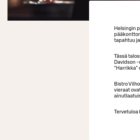
Helsingin 
pääkonttor
tapahtuu ja
Tässä talo
Davidson -m
"Harrikka" 
Bistro Vilh
vieraat ova
ainutlaatui
Tervetuloa