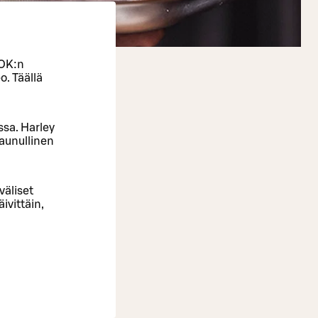
SOK:n
. Täällä
ssa. Harley
vaunullinen
väliset
ivittäin,