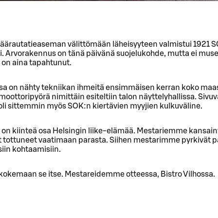
päärautatieaseman välittömään läheisyyteen valmistui 1921 
i. Arvorakennus on tänä päivänä suojelukohde, mutta ei museo
 on aina tapahtunut.
ssa on nähty tekniikan ihmeitä ensimmäisen kerran koko maa
oottoripyörä nimittäin esiteltiin talon näyttelyhallissa. Sivu
oli sittemmin myös SOK:n kiertävien myyjien kulkuväline.
o on kiinteä osa Helsingin liike-elämää. Mestariemme kansain
t tottuneet vaatimaan parasta. Siihen mestarimme pyrkivät pä
siin kohtaamisiin.
 kokemaan se itse. Mestareidemme otteessa, Bistro Vilhossa.