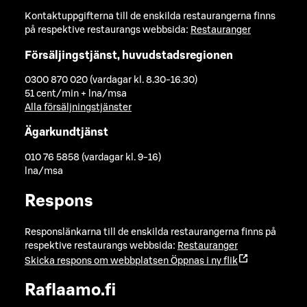
Kontaktuppgifterna till de enskilda restaurangerna finns
på respektive restaurangs webbsida:
Restauranger
Försäljingstjänst, huvudstadsregionen
0300 870 020 (vardagar kl. 8.30-16.30)
51 cent/min + lna/msa
Alla försäljningstjänster
Ägarkundtjänst
010 76 5858 (vardagar kl. 9-16)
lna/msa
Respons
Responslänkarna till de enskilda restaurangerna finns på
respektive restaurangs webbsida:
Restauranger
Skicka respons om webbplatsen
Öppnas i ny flik
Raflaamo.fi