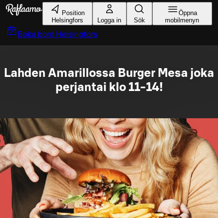
Gå till huvudinnehållet
Position
Öppna
Helsingfors
Logga in
Sök
mobilmenyn
Boka bord
Helsingfors
Lahden Amarillossa Burger Mesa joka
perjantai klo 11-14!