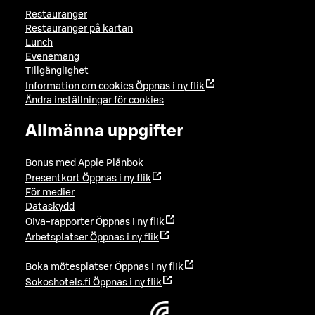
Restauranger
Restauranger på kartan
Lunch
Evenemang
Tillgänglighet
Information om cookies
Öppnas i ny flik
Ändra inställningar för cookies
Allmänna uppgifter
Bonus med Apple Plånbok
Presentkort
Öppnas i ny flik
För medier
Dataskydd
Oiva-rapporter
Öppnas i ny flik
Arbetsplatser
Öppnas i ny flik
Boka mötesplatser
Öppnas i ny flik
Sokoshotels.fi
Öppnas i ny flik