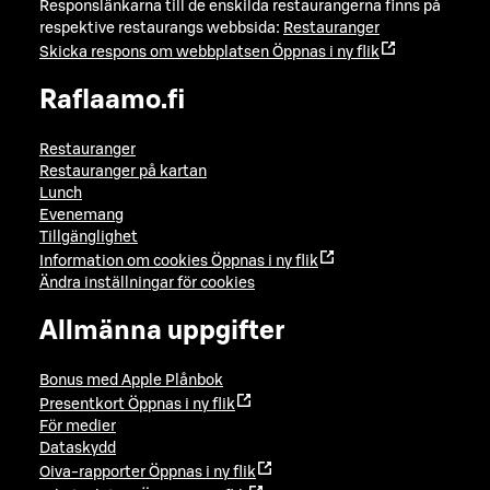
Responslänkarna till de enskilda restaurangerna finns på
respektive restaurangs webbsida:
Restauranger
Skicka respons om webbplatsen
Öppnas i ny flik
Raflaamo.fi
Restauranger
Restauranger på kartan
Lunch
Evenemang
Tillgänglighet
Information om cookies
Öppnas i ny flik
Ändra inställningar för cookies
Allmänna uppgifter
Bonus med Apple Plånbok
Presentkort
Öppnas i ny flik
För medier
Dataskydd
Oiva-rapporter
Öppnas i ny flik