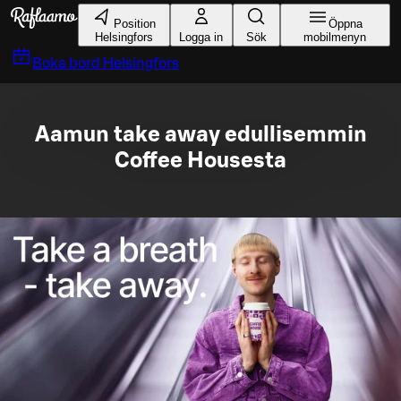
Gå till huvudinnehållet
Position
Öppna
Helsingfors
Logga in
Sök
mobilmenyn
Boka bord
Helsingfors
Aamun take away edullisemmin
Coffee Housesta