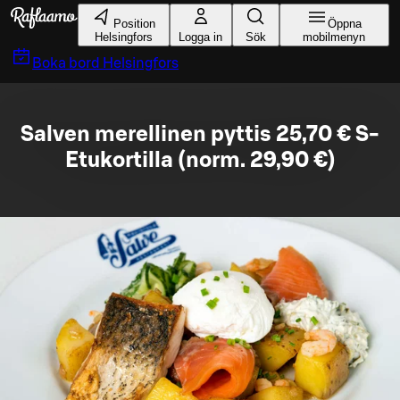
Gå till huvudinnehållet
Position
Öppna
Helsingfors
Logga in
Sök
mobilmenyn
Boka bord
Helsingfors
Salven merellinen pyttis 25,70 € S-
Etukortilla (norm. 29,90 €)