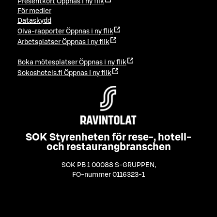
Presentkort
Öppnas i ny flik
För medier
Dataskydd
Oiva-rapporter
Öppnas i ny flik
Arbetsplatser
Öppnas i ny flik
Boka mötesplatser
Öppnas i ny flik
Sokoshotels.fi
Öppnas i ny flik
SOK Styrenheten för rese-, hotell-
och restaurangbranschen
SOK PB 1 00088 S-GRUPPEN
,
FO-nummer 0116323-1