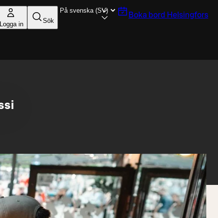
Boka bord
Helsingfors
Sök
Logga in
ssi