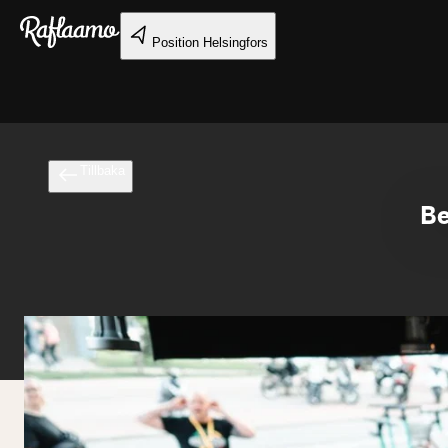
Gå till huvudinnehållet
Position
Helsingfors
Tillbaka
Be