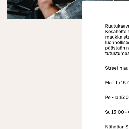
Ruutukaava
Kesähelteis
maukkaista
luonnollis
päästään na
tutustuma
Streetin au
Ma - to 15
Pe - la 15:
Su 15:00 -
Nähdään St