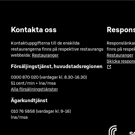
Kontakta oss
Respon
Kontaktuppgifterna till de enskilda
Responslänkarn
restaurangerna finns på respektive restaurangs
finns på respe
webbsida:
Restauranger
Restauranger
Skicka respo
Försäljingstjänst, huvudstadsregionen
0300 870 020 (vardagar kl. 8.30-16.30)
51 cent/min + lna/msa
Alla försäljningstjänster
Ägarkundtjänst
010 76 5858 (vardagar kl. 9-16)
lna/msa
S