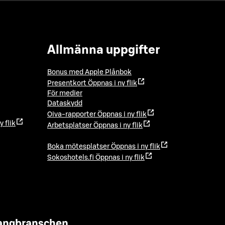
Allmänna uppgifter
Bonus med Apple Plånbok
Presentkort
Öppnas i ny flik
För medier
Dataskydd
Oiva-rapporter
Öppnas i ny flik
y flik
Arbetsplatser
Öppnas i ny flik
Boka mötesplatser
Öppnas i ny flik
Sokoshotels.fi
Öppnas i ny flik
urangbranschen