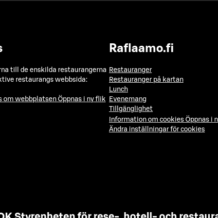
s
Raflaamo.fi
a till de enskilda restaurangerna
Restauranger
ktive restaurangs webbsida:
Restauranger på kartan
Lunch
ns om webbplatsen
Öppnas i ny flik
Evenemang
Tillgänglighet
Information om cookies
Öppnas i n
Ändra inställningar för cookies
OK Styrenheten för rese-, hotell- och resta