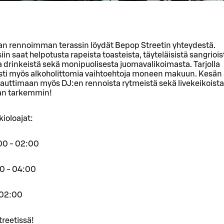
n rennoimman terassin löydät Bepop Streetin yhteydestä.
iin saat helpotusta rapeista toasteista, täyteläisistä sangriois
 drinkeistä sekä monipuolisesta juomavalikoimasta. Tarjolla
esti myös alkoholittomia vaihtoehtoja moneen makuun. Kesän
uttimaan myös DJ:en rennoista rytmeistä sekä livekeikoista.
an tarkemmin!
kioloajat:
:00 - 02:00
00 - 04:00
 02:00
reetissä!