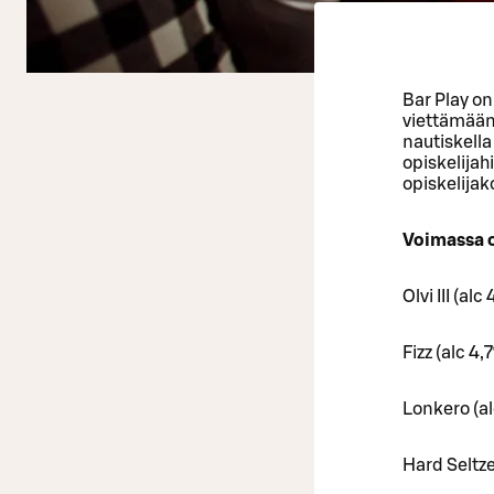
Bar Play on
viettämään 
nautiskella
opiskelijah
opiskelijak
Voimassa o
Olvi III (al
Fizz (alc 4
Lonkero (al
Hard Seltze