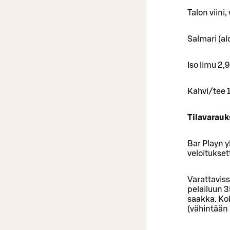
Talon viini,
Salmari (al
Iso limu 2,
Kahvi/tee 
Tilavarauks
Bar Playn y
veloitukset
Varattavis
pelailuun 3
saakka. Ko
(vähintään 