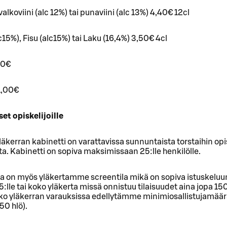
 valkoviini (alc 12%) tai punaviini (alc 13%) 4,40€ 12cl
c15%), Fisu (alc15%) tai Laku (16,4%) 3,50€ 4cl
90€
1,00€
et opiskelijoille
läkerran kabinetti on varattavissa sunnuntaista torstaihin opis
ta. Kabinetti on sopiva maksimissaan 25:lle henkilölle.
sa on myös yläkertamme screentila mikä on sopiva istuskeluun
5:lle tai koko yläkerta missä onnistuu tilaisuudet aina jopa 1
ko yläkerran varauksissa edellytämme minimiosallistujamää
50 hlö).