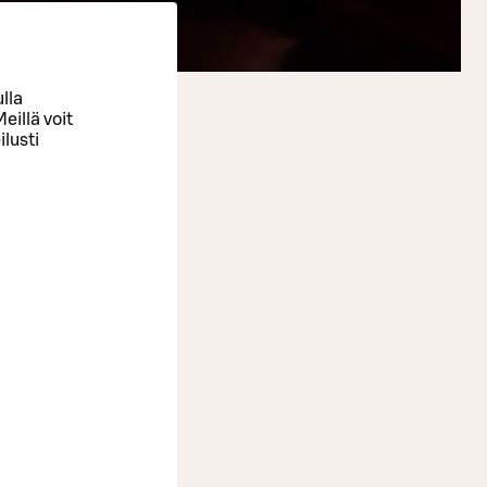
lla
eillä voit
ilusti