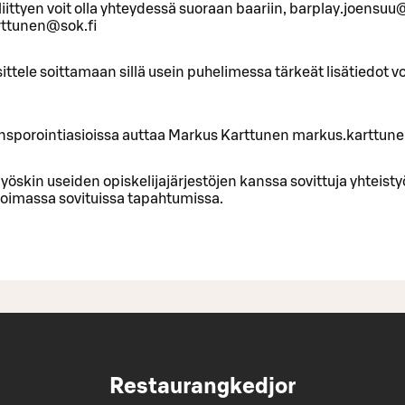
liittyen voit olla yhteydessä suoraan baariin, barplay.joensuu@
rttunen@sok.fi
tele soittamaan sillä usein puhelimessa tärkeät lisätiedot vo
nsporointiasioissa auttaa Markus Karttunen markus.karttun
yöskin useiden opiskelijajärjestöjen kanssa sovittuja yhteisty
voimassa sovituissa tapahtumissa.
Restaurangkedjor