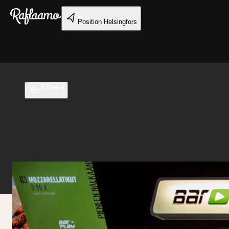
Gå till huvudinnehållet
Position
Helsingfors
Tillbaka