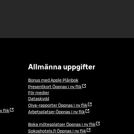
Allmänna uppgifter
Bonus med Apple Plånbok
Presentkort
Öppnas i ny flik
För medier
Dataskydd
Oiva-rapporter
Öppnas i ny flik
y flik
Arbetsplatser
Öppnas i ny flik
Boka mötesplatser
Öppnas i ny flik
Sokoshotels.fi
Öppnas i ny flik