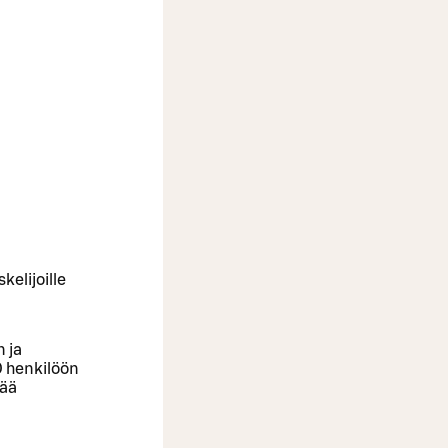
kelijoille
 ja
50 henkilöön
rää