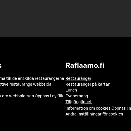
s
Raflaamo.fi
a till de enskilda restaurangerna
Restauranger
ktive restaurangs webbsida:
Restauranger på kartan
Lunch
ns om webbplatsen
Öppnas i ny flik
Evenemang
Tillgänglighet
Information om cookies
Öppnas i n
Ändra inställningar för cookies