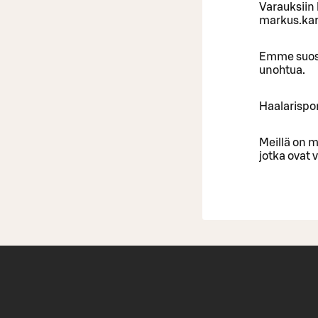
Varauksiin 
markus.ka
Emme suosit
unohtua.
Haalarispo
Meillä on m
jotka ovat 