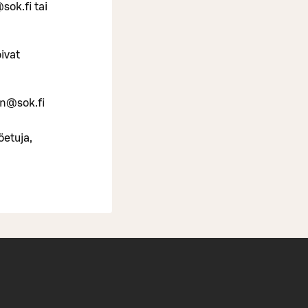
sok.fi tai
ivat
en@sok.fi
öetuja,