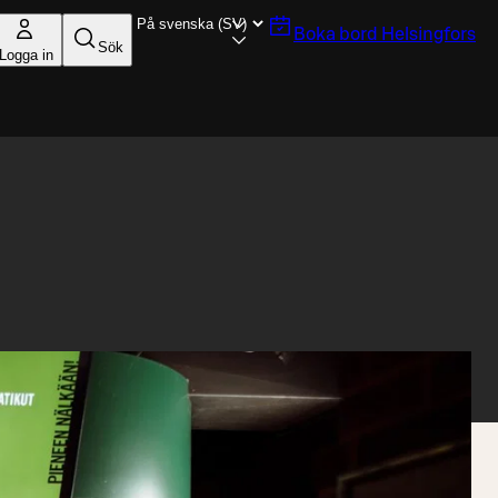
Boka bord
Helsingfors
Sök
Logga in