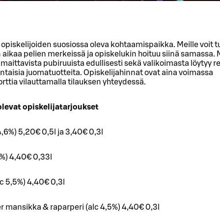
 opiskelijoiden suosiossa oleva kohtaamispaikka. Meille voit tu
aikaa pelien merkeissä ja opiskelukin hoituu siinä samassa. M
 maittavista pubiruuista edullisesti sekä valikoimasta löytyy re
intaisia juomatuotteita. Opiskelijahinnat ovat aina voimassa
orttia vilauttamalla tilauksen yhteydessä.
levat opiskelijatarjoukset
c 4,6%) 5,20€ 0,5l ja 3,40€ 0,3l
,7%) 4,40€ 0,33l
c 5,5%) 4,40€ 0,3l
r mansikka & raparperi (alc 4,5%) 4,40€ 0,3l