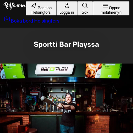
Gå till huvudinnehållet
Position
Öppna
Helsingfors
Logga in
Sök
mobilmenyn
Boka bord
Helsingfors
Sportti Bar Playssa