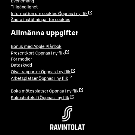
Evenemang
Tillgänglighet
Information om cookies
Öppnas i ny flik
Ändra inställningar för cookies
Allmänna uppgifter
Bonus med Apple Plånbok
Presentkort
Öppnas i ny flik
För medier
Dataskydd
Oiva-rapporter
Öppnas i ny flik
Arbetsplatser
Öppnas i ny flik
Boka mötesplatser
Öppnas i ny flik
Sokoshotels.fi
Öppnas i ny flik