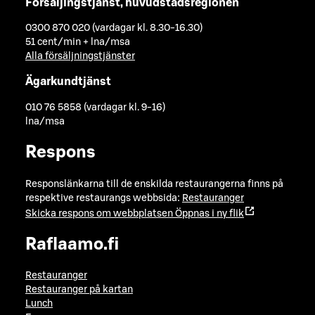
Försäljingstjänst, huvudstadsregionen
0300 870 020 (vardagar kl. 8.30-16.30)
51 cent/min + lna/msa
Alla försäljningstjänster
Ägarkundtjänst
010 76 5858 (vardagar kl. 9-16)
lna/msa
Respons
Responslänkarna till de enskilda restaurangerna finns på
respektive restaurangs webbsida:
Restauranger
Skicka respons om webbplatsen
Öppnas i ny flik
Raflaamo.fi
Restauranger
Restauranger på kartan
Lunch