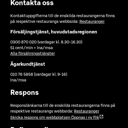
Kontakta oss
Kontaktuppgifterna till de enskilda restaurangerna finns
på respektive restaurangs webbsida:
Restauranger
Försäljingstjänst, huvudstadsregionen
0300 870 020 (vardagar kl. 8.30-16.30)
51 cent/min + lna/msa
Alla försäljningstjänster
Ägarkundtjänst
010 76 5858 (vardagar kl. 9-16)
lna/msa
Respons
Responslänkarna till de enskilda restaurangerna finns på
respektive restaurangs webbsida:
Restauranger
Skicka respons om webbplatsen
Öppnas i ny flik