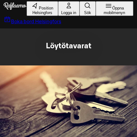
Gå till huvudinnehållet
Position
Öppna
Helsingfors
Logga in
Sök
mobilmenyn
Boka bord
Helsingfors
Löytötavarat