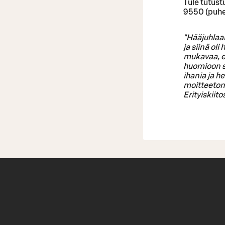
Tule tutust
9550 (puhel
"Hääjuhlaam
ja siinä oli
mukavaa, et
huomioon su
ihania ja h
moitteetont
Erityiskiit