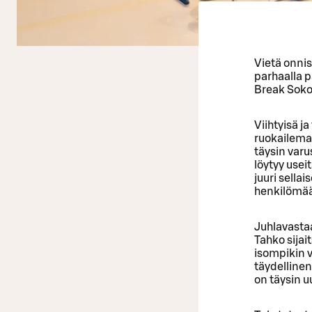
Vietä onnis
parhaalla p
Break Sokos
Viihtyisä j
ruokailemaa
täysin varu
löytyy use
juuri sellai
henkilömäär
Juhlavastaa
Tahko sijai
isompikin 
täydelline
on täysin u