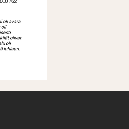
 010 762
 oli avara
 oli
isesti
ijät olivat
lu oli
ä juhlaan.