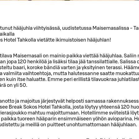
tunut hääjuhla viihtyisässä, uudistetussa Maisemasalissa - T
aikalla
 Hotel Tahkolla vietätte ikimuistoisen hääjuhlan!
a tilava Maisemasali on mainio paikka viettää hääjuhlaa. Salii
n jopa 120 henkilöä ja lisäksi tilaa jää tanssilattialle. Salissa
steltu baari, koroke bändiä varten ja yksityinen terassi. Hää
ita valmiita vaihtoehtoja, mutta halutessanne saatte muokatt
sen kuin itse haluatte. Emme peri erillistä tilavuokraa juhlatilas
ä on yli 50.
notto ja majoitus järjestyvät helposti samassa rakennuksessa
tsee Break Sokos Hotel Tahkolla, josta löytyy yhteensä 120 hu
vierasjoukko mahtuu majoittumaan. Hotellimme sviiteistä löyt
n paikka tuoreen hääparin ensimmäiseen yöhön avioparina. 
udistettu ja meillä on puitteet unohtumattomaan hääjuhlaan.