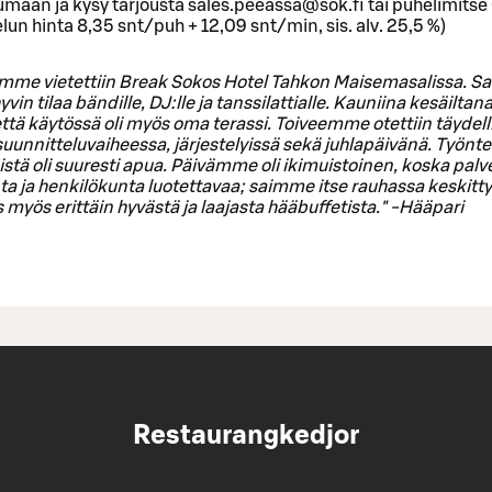
umaan ja kysy tarjousta sales.peeassa@sok.fi tai puhelimitse
un hinta 8,35 snt/puh + 12,09 snt/min, sis. alv. 25,5 %)
me vietettiin Break Sokos Hotel Tahkon Maisemasalissa. Sali
 hyvin tilaa bändille, DJ:lle ja tanssilattialle. Kauniina kesäiltana
tä käytössä oli myös oma terassi. Toiveemme otettiin täydell
unnitteluvaiheessa, järjestelyissä sekä juhlapäivänä. Työntek
eistä oli suuresti apua. Päivämme oli ikimuistoinen, koska palve
a ja henkilökunta luotettavaa; saimme itse rauhassa keskitty
os myös erittäin hyvästä ja laajasta hääbuffetista." -Hääpari
Restaurangkedjor