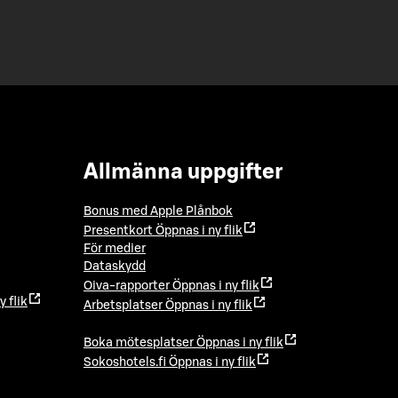
Allmänna uppgifter
Bonus med Apple Plånbok
Presentkort
Öppnas i ny flik
För medier
Dataskydd
Oiva-rapporter
Öppnas i ny flik
y flik
Arbetsplatser
Öppnas i ny flik
Boka mötesplatser
Öppnas i ny flik
Sokoshotels.fi
Öppnas i ny flik