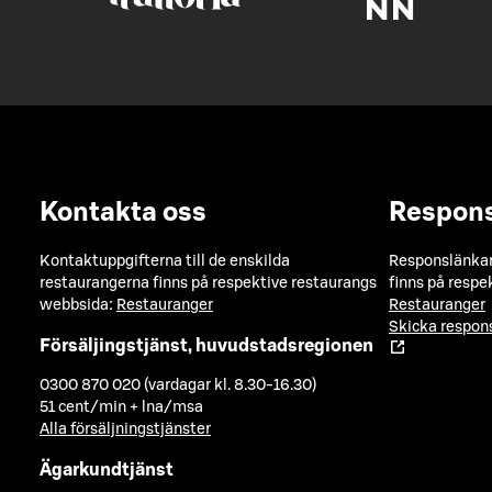
Kontakta oss
Respon
Kontaktuppgifterna till de enskilda
Responslänkarn
restaurangerna finns på respektive restaurangs
finns på respe
webbsida:
Restauranger
Restauranger
Skicka respo
Försäljingstjänst, huvudstadsregionen
0300 870 020 (vardagar kl. 8.30-16.30)
51 cent/min + lna/msa
Alla försäljningstjänster
Ägarkundtjänst