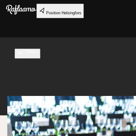
Gå till huvudinnehållet
Position
Helsingfors
Tillbaka