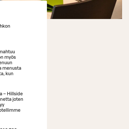
ahkon
n mahtuu
 on myös
menuun
ua menusta
ta, kun
 – Hillside
onetta joten
yy
Hotellimme