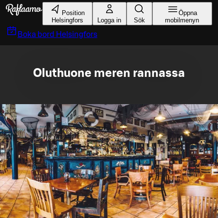
Gå till huvudinnehållet
Position
Öppna
Helsingfors
Logga in
Sök
mobilmenyn
Boka bord
Helsingfors
Oluthuone meren rannassa