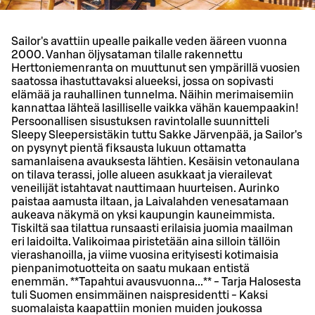
Sailor's avattiin upealle paikalle veden ääreen vuonna
2000. Vanhan öljysataman tilalle rakennettu
Herttoniemenranta on muuttunut sen ympärillä vuosien
saatossa ihastuttavaksi alueeksi, jossa on sopivasti
elämää ja rauhallinen tunnelma. Näihin merimaisemiin
kannattaa lähteä lasilliselle vaikka vähän kauempaakin!
Persoonallisen sisustuksen ravintolalle suunnitteli
Sleepy Sleepersistäkin tuttu Sakke Järvenpää, ja Sailor's
on pysynyt pientä fiksausta lukuun ottamatta
samanlaisena avauksesta lähtien. Kesäisin vetonaulana
on tilava terassi, jolle alueen asukkaat ja vierailevat
veneilijät istahtavat nauttimaan huurteisen. Aurinko
paistaa aamusta iltaan, ja Laivalahden venesatamaan
aukeava näkymä on yksi kaupungin kauneimmista.
Tiskiltä saa tilattua runsaasti erilaisia juomia maailman
eri laidoilta. Valikoimaa piristetään aina silloin tällöin
vierashanoilla, ja viime vuosina erityisesti kotimaisia
pienpanimotuotteita on saatu mukaan entistä
enemmän. **Tapahtui avausvuonna...** - Tarja Halosesta
tuli Suomen ensimmäinen naispresidentti - Kaksi
suomalaista kaapattiin monien muiden joukossa