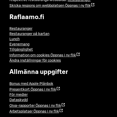
Skicka respons om webbplatsen
Öppnas i ny flik
Raflaamo.fi
Restauranger
Restauranger på kartan
Lunch
Evenemang
Tillgänglighet
Information om cookies
Öppnas i ny flik
Ändra inställningar för cookies
Allmänna uppgifter
Bonus med Apple Plånbok
Presentkort
Öppnas i ny flik
För medier
Dataskydd
Oiva-rapporter
Öppnas i ny flik
Arbetsplatser
Öppnas i ny flik