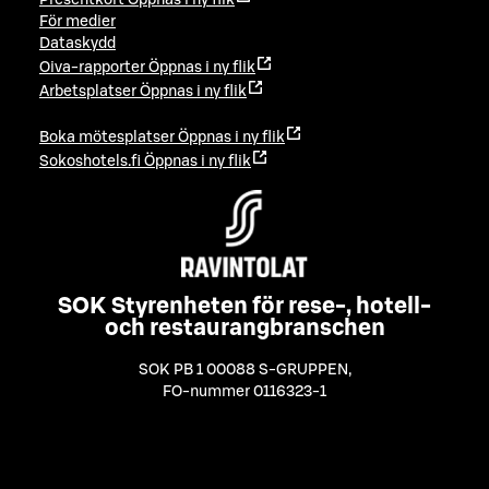
För medier
Dataskydd
Oiva-rapporter
Öppnas i ny flik
Arbetsplatser
Öppnas i ny flik
Boka mötesplatser
Öppnas i ny flik
Sokoshotels.fi
Öppnas i ny flik
SOK Styrenheten för rese-, hotell-
och restaurangbranschen
SOK PB 1 00088 S-GRUPPEN
,
FO-nummer 0116323-1