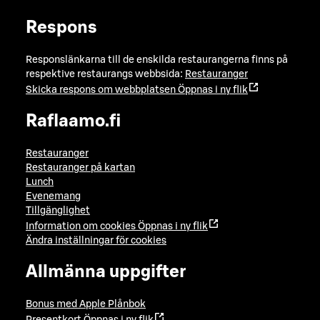
Respons
Responslänkarna till de enskilda restaurangerna finns på
respektive restaurangs webbsida:
Restauranger
Skicka respons om webbplatsen
Öppnas i ny flik
Raflaamo.fi
Restauranger
Restauranger på kartan
Lunch
Evenemang
Tillgänglighet
Information om cookies
Öppnas i ny flik
Ändra inställningar för cookies
Allmänna uppgifter
Bonus med Apple Plånbok
Presentkort
Öppnas i ny flik