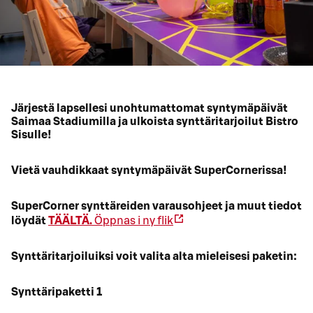
Järjestä lapsellesi unohtumattomat syntymäpäivät
Saimaa Stadiumilla ja ulkoista synttäritarjoilut Bistro
Sisulle!
Vietä vauhdikkaat syntymäpäivät SuperCornerissa!
SuperCorner synttäreiden varausohjeet ja muut tiedot
löydät
TÄÄLTÄ.
Öppnas i ny flik
Synttäritarjoiluiksi voit valita alta mieleisesi paketin:
Synttäripaketti 1