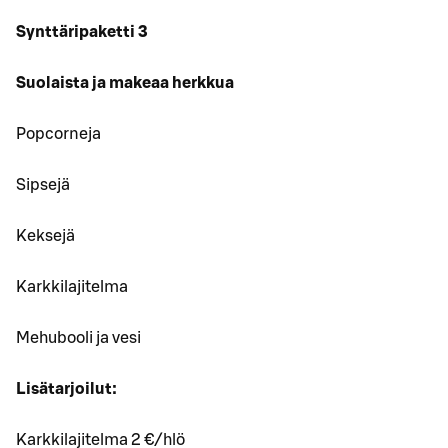
Synttäripaketti 3
Suolaista ja makeaa herkkua
Popcorneja
Sipsejä
Keksejä
Karkkilajitelma
Mehubooli ja vesi
Lisätarjoilut:
Karkkilajitelma 2 €/hlö