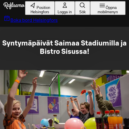
Gå till huvudinnehållet
Position
Öppna
Helsingfors
Logga in
Sök
mobilmenyn
Boka bord
Helsingfors
Syntymäpäivät Saimaa Stadiumilla ja
Bistro Sisussa!