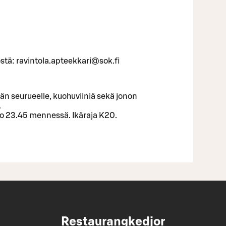
llöstä: ravintola.apteekkari@sok.fi
än seurueelle, kuohuviiniä sekä jonon
.
o 23.45 mennessä. Ikäraja K20.
Restaurangkedjor