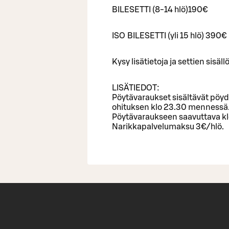
BILESETTI (8-14 hlö)190€
ISO BILESETTI (yli 15 hlö) 390€
Kysy lisätietoja ja settien sisä
LISÄTIEDOT:
Pöytävaraukset sisältävät pöyd
ohituksen klo 23.30 mennessä
Pöytävaraukseen saavuttava kl
Narikkapalvelumaksu 3€/hlö.