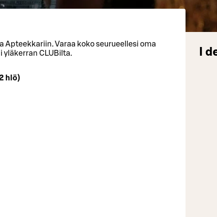
a Apteekkariin. Varaa koko seurueellesi oma
I d
i yläkerran CLUBilta.
2 hlö)