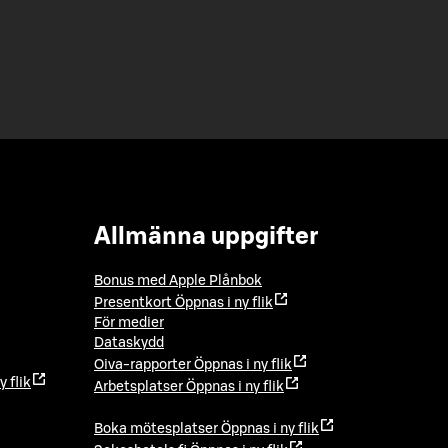
Allmänna uppgifter
Bonus med Apple Plånbok
Presentkort
Öppnas i ny flik
För medier
Dataskydd
Oiva-rapporter
Öppnas i ny flik
y flik
Arbetsplatser
Öppnas i ny flik
Boka mötesplatser
Öppnas i ny flik