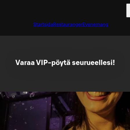
Startsida
Restauranger
Evenemang
Varaa VIP-pöytä seurueellesi!