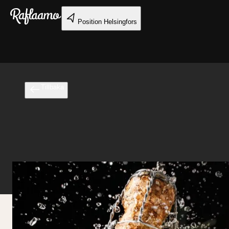
Gå till huvudinnehållet
Position
Helsingfors
Tillbaka