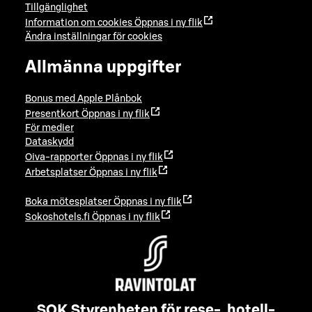
Tillgänglighet
Information om cookies
Öppnas i ny flik
Ändra inställningar för cookies
Allmänna uppgifter
Bonus med Apple Plånbok
Presentkort
Öppnas i ny flik
För medier
Dataskydd
Oiva-rapporter
Öppnas i ny flik
Arbetsplatser
Öppnas i ny flik
Boka mötesplatser
Öppnas i ny flik
Sokoshotels.fi
Öppnas i ny flik
SOK Styrenheten för rese-, hotell-