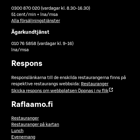
0300 870 020 (vardagar kl. 8.30-16.30)
51 cent/min + lna/msa
Alla försäljningstjänster
Ägarkundtjänst
010 76 5858 (vardagar kl. 9-16)
lna/msa
Respons
Responslänkarna till de enskilda restaurangerna finns på
respektive restaurangs webbsida:
Restauranger
Skicka respons om webbplatsen
Öppnas i ny flik
Raflaamo.fi
Restauranger
Restauranger på kartan
Lunch
Evenemang