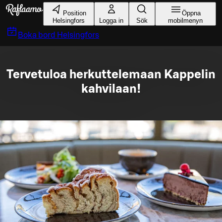
Gå till huvudinnehållet
Position
Öppna
Helsingfors
Logga in
Sök
mobilmenyn
Boka bord
Helsingfors
Tervetuloa herkuttelemaan Kappelin
kahvilaan!