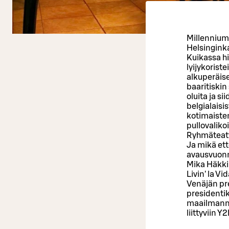
Millenniumi
Helsingink
Kuikassa hi
lyijykorist
alkuperäis
baaritiskin
oluita ja s
belgialaisi
kotimaisten
pullovaliko
Ryhmäteatt
Ja mikä ette
avausvuonna
Mika Häkki
Livin' la V
Venäjän pre
presidentik
maailmanme
liittyviin 