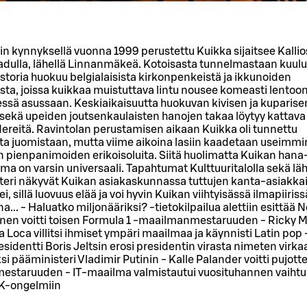
n kynnyksellä vuonna 1999 perustettu Kuikka sijaitsee Kalli
adulla, lähellä Linnanmäkeä. Kotoisasta tunnelmastaan kuulu
storia huokuu belgialaisista kirkonpenkeistä ja ikkunoiden
eista, joissa kuikkaa muistuttava lintu nousee komeasti lentoo
essä asussaan. Keskiaikaisuutta huokuvan kivisen ja kuparise
 sekä upeiden joutsenkaulaisten hanojen takaa löytyy kattava
iidereitä. Ravintolan perustamisen aikaan Kuikka oli tunnettu
sta juomistaan, mutta viime aikoina lasiin kaadetaan useimmi
 pienpanimoiden erikoisoluita. Siitä huolimatta Kuikan hana-
ima on varsin universaali. Tapahtumat Kulttuuritalolla sekä lä
eri näkyvät Kuikan asiakaskunnassa tuttujen kanta-asiakkaid
i, sillä luovuus elää ja voi hyvin Kuikan viihtyisässä ilmapiiris
... - Haluatko miljonääriksi? -tietokilpailua alettiin esittää N
nen voitti toisen Formula 1 -maailmanmestaruuden - Ricky M
ida Loca villitsi ihmiset ympäri maailmaa ja käynnisti Latin po
sidentti Boris Jeltsin erosi presidentin virasta nimeten virk
si pääministeri Vladimir Putinin - Kalle Palander voitti pujott
staruuden - IT-maailma valmistautui vuosituhannen vaiht
Y2K-ongelmiin