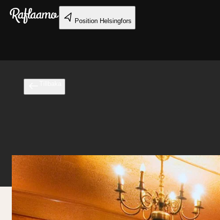
Gå till huvudinnehållet
Position
Helsingfors
Tillbaka