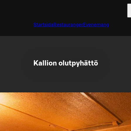
Startsida
Restauranger
Evenemang
Kallion olutpyhättö