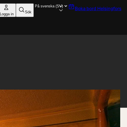
Boka bord
Helsingfors
Sök
Logga in