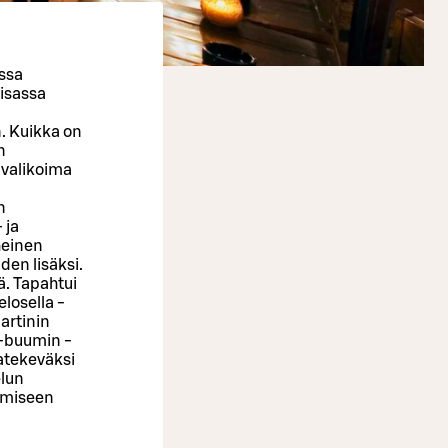
ossa
isassa
n. Kuikka on
n
 valikoima
n
 ja
heinen
en lisäksi.
sä. Tapahtui
elosella -
artinin
p -buumin -
aatekeväksi
elun
umiseen