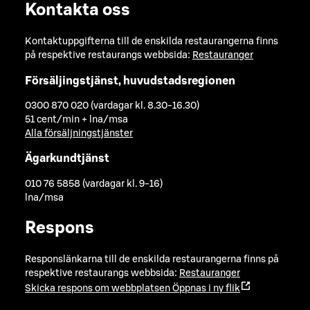
Kontakta oss
Kontaktuppgifterna till de enskilda restaurangerna finns
på respektive restaurangs webbsida:
Restauranger
Försäljingstjänst, huvudstadsregionen
0300 870 020 (vardagar kl. 8.30-16.30)
51 cent/min + lna/msa
Alla försäljningstjänster
Ägarkundtjänst
010 76 5858 (vardagar kl. 9-16)
lna/msa
Respons
Responslänkarna till de enskilda restaurangerna finns på
respektive restaurangs webbsida:
Restauranger
Skicka respons om webbplatsen
Öppnas i ny flik