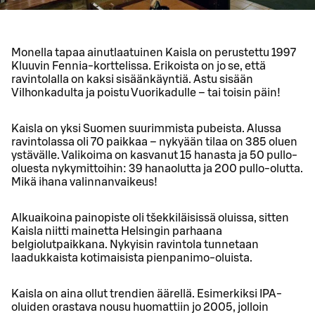
Monella tapaa ainutlaatuinen Kaisla on perustettu 1997
Kluuvin Fennia-korttelissa. Erikoista on jo se, että
ravintolalla on kaksi sisäänkäyntiä. Astu sisään
Vilhonkadulta ja poistu Vuorikadulle – tai toisin päin!
Kaisla on yksi Suomen suurimmista pubeista. Alussa
ravintolassa oli 70 paikkaa – nykyään tilaa on 385 oluen
ystävälle. Valikoima on kasvanut 15 hanasta ja 50 pullo-
oluesta nykymittoihin: 39 hanaolutta ja 200 pullo-olutta.
Mikä ihana valinnanvaikeus!
Alkuaikoina painopiste oli tšekkiläisissä oluissa, sitten
Kaisla niitti mainetta Helsingin parhaana
belgiolutpaikkana. Nykyisin ravintola tunnetaan
laadukkaista kotimaisista pienpanimo-oluista.
Kaisla on aina ollut trendien äärellä. Esimerkiksi IPA-
oluiden orastava nousu huomattiin jo 2005, jolloin