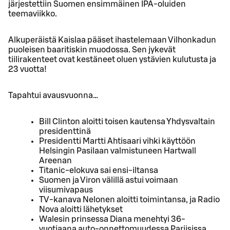
järjestettiin Suomen ensimmäinen IPA-oluiden
teemaviikko.
Alkuperäistä Kaislaa pääset ihastelemaan Vilhonkadun
puoleisen baaritiskin muodossa. Sen jykevät
tiilirakenteet ovat kestäneet oluen ystävien kulutusta ja
23 vuotta!
Tapahtui avausvuonna…
Bill Clinton aloitti toisen kautensa Yhdysvaltain
presidenttinä
Presidentti Martti Ahtisaari vihki käyttöön
Helsingin Pasilaan valmistuneen Hartwall
Areenan
Titanic-elokuva sai ensi-iltansa
Suomen ja Viron välillä astui voimaan
viisumivapaus
TV-kanava Nelonen aloitti toimintansa, ja Radio
Nova aloitti lähetykset
Walesin prinsessa Diana menehtyi 36-
vuotiaana auto-onnettomuudessa Pariisissa