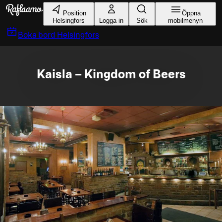
Gå till huvudinnehållet
Position
Öppna
Helsingfors
Logga in
Sök
mobilmenyn
Boka bord
Helsingfors
Kaisla – Kingdom of Beers