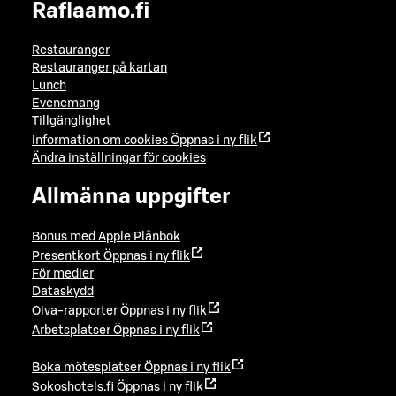
Raflaamo.fi
Restauranger
Restauranger på kartan
Lunch
Evenemang
Tillgänglighet
Information om cookies
Öppnas i ny flik
Ändra inställningar för cookies
Allmänna uppgifter
Bonus med Apple Plånbok
Presentkort
Öppnas i ny flik
För medier
Dataskydd
Oiva-rapporter
Öppnas i ny flik
Arbetsplatser
Öppnas i ny flik
Boka mötesplatser
Öppnas i ny flik
Sokoshotels.fi
Öppnas i ny flik