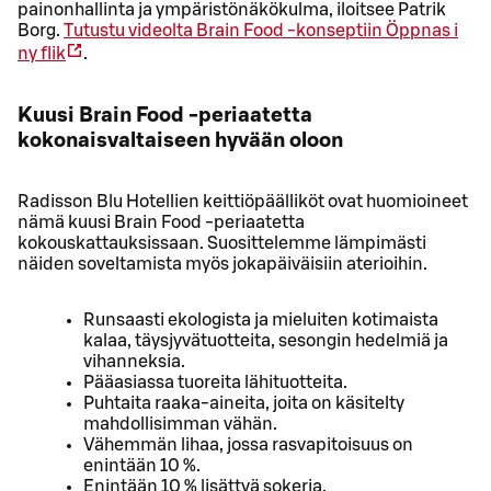
painonhallinta ja ympäristönäkökulma, iloitsee Patrik
Borg.
Tutustu videolta Brain Food -konseptiin
Öppnas i
ny flik
.
Kuusi Brain Food -periaatetta
kokonaisvaltaiseen hyvään oloon
Radisson Blu Hotellien keittiöpäälliköt ovat huomioineet
nämä kuusi Brain Food -periaatetta
kokouskattauksissaan. Suosittelemme lämpimästi
näiden soveltamista myös jokapäiväisiin aterioihin.
Runsaasti ekologista ja mieluiten kotimaista
kalaa, täysjyvätuotteita, sesongin hedelmiä ja
vihanneksia.
Pääasiassa tuoreita lähituotteita.
Puhtaita raaka-aineita, joita on käsitelty
mahdollisimman vähän.
Vähemmän lihaa, jossa rasvapitoisuus on
enintään 10 %.
Enintään 10 % lisättyä sokeria.