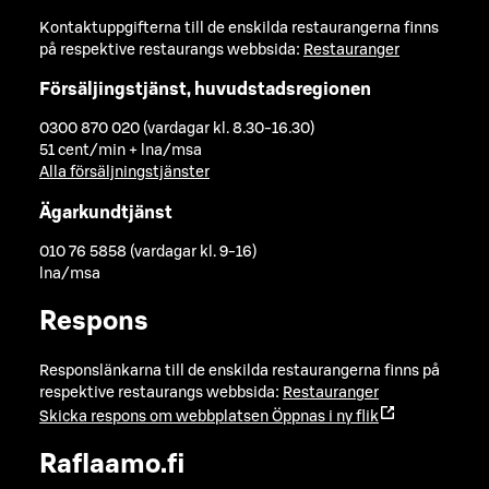
Kontaktuppgifterna till de enskilda restaurangerna finns
på respektive restaurangs webbsida:
Restauranger
Försäljingstjänst, huvudstadsregionen
0300 870 020 (vardagar kl. 8.30-16.30)
51 cent/min + lna/msa
Alla försäljningstjänster
Ägarkundtjänst
010 76 5858 (vardagar kl. 9-16)
lna/msa
Respons
Responslänkarna till de enskilda restaurangerna finns på
respektive restaurangs webbsida:
Restauranger
Skicka respons om webbplatsen
Öppnas i ny flik
Raflaamo.fi