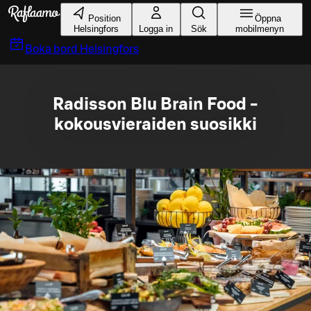
Gå till huvudinnehållet
Position
Öppna
Helsingfors
Logga in
Sök
mobilmenyn
Boka bord
Helsingfors
Radisson Blu Brain Food -
kokousvieraiden suosikki