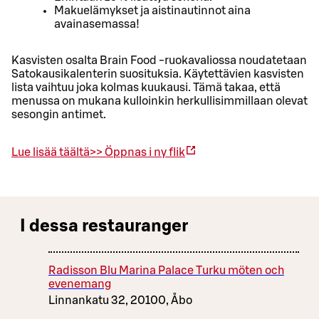
Makuelämykset ja aistinautinnot aina
avainasemassa!
Kasvisten osalta Brain Food -ruokavaliossa noudatetaan
Satokausikalenterin suosituksia. Käytettävien kasvisten
lista vaihtuu joka kolmas kuukausi. Tämä takaa, että
menussa on mukana kulloinkin herkullisimmillaan olevat
sesongin antimet.
Lue lisää täältä>>
Öppnas i ny flik
I dessa restauranger
Radisson Blu Marina Palace Turku möten och
evenemang
Linnankatu 32, 20100, Åbo