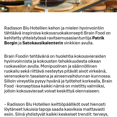
Radisson Blu Hotellien kehon ja mielen hyvinvointiin
tähtäävä inspiroiva kokousruokakonsepti Brain Food on
kehitetty yhteistyössä ravitsemusasiantuntija
Patrik
Borgin
ja
Satokausikalenterin
vinkkien avulla.
Brain Foodin tehtävänä on huolehtia kokousvieraiden
hyvinvoinnista ja kokousten tehokkuudesta oikean
ruokavalion avulla. Monipuolinen ja säännöllinen
ruokailu sekä riittävä nesteytys pitävät aivot virkeänä,
verensokerin tasaisena ja aineenvaihdunnan kunnossa.
Silloin vireystila pysyy hyvänä ja työtehot korkealla, Brain
Food -konseptissa kaikki nämä on mietitty valmiiksi,
jolloin kokousvieraat voivat keskittyä olennaiseen.
- Radisson Blu Hotellien keittiöpäälliköt ovat hienosti
löytäneet lukuisia tapoja saada kasviksia maittavasti
esiin. Siinä yhdistyvät kaikki keskeiset trendit: terveys,