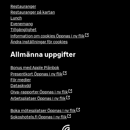
Restauranger
Restauranger på kartan
Lunch
Evenemang
Tillgänglighet
Information om cookies
Öppnas i ny flik
Ändra inställningar för cookies
Allmänna uppgifter
Bonus med Apple Plånbok
Presentkort
Öppnas i ny flik
För medier
Dataskydd
Oiva-rapporter
Öppnas i ny flik
Arbetsplatser
Öppnas i ny flik
Boka mötesplatser
Öppnas i ny flik
Sokoshotels.fi
Öppnas i ny flik