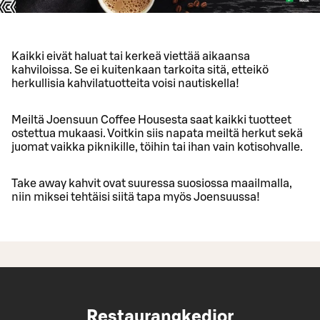
Kaikki eivät haluat tai kerkeä viettää aikaansa
kahviloissa. Se ei kuitenkaan tarkoita sitä, etteikö
herkullisia kahvilatuotteita voisi nautiskella!
Meiltä Joensuun Coffee Housesta saat kaikki tuotteet
ostettua mukaasi. Voitkin siis napata meiltä herkut sekä
juomat vaikka piknikille, töihin tai ihan vain kotisohvalle.
Take away kahvit ovat suuressa suosiossa maailmalla,
niin miksei tehtäisi siitä tapa myös Joensuussa!
Restaurangkedjor