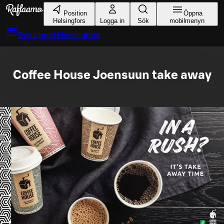
Gå till huvudinnehållet
Position
Öppna
Helsingfors
Logga in
Sök
mobilmenyn
Boka bord
Helsingfors
Coffee House Joensuun take away