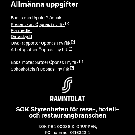
Allmänna uppgifter
Bonus med Apple Plånbok
Presentkort
Öppnas i ny flik
För medier
Dataskydd
Oiva-rapporter
Öppnas i ny flik
Arbetsplatser
Öppnas i ny flik
Boka mötesplatser
Öppnas i ny flik
Sokoshotels.fi
Öppnas i ny flik
SOK Styrenheten för rese-, hotell-
och restaurangbranschen
SOK PB 1 00088 S-GRUPPEN
,
FO-nummer 0116323-1