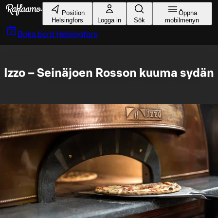
Gå till huvudinnehållet
Position
Öppna
Helsingfors
Logga in
Sök
mobilmenyn
Boka bord
Helsingfors
Izzo – Seinäjoen Rosson kuuma sydän