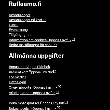
Raflaamo.fi
Restauranger
Restauranger på kartan
Lunch
Evenemang
Tillgänglighet
Information om cookies
Öppnas i ny flik
Ändra inställningar för cookies
Allmänna uppgifter
Bonus med Apple Plånbok
Presentkort
Öppnas i ny flik
För medier
Dataskydd
Oiva-rapporter
Öppnas i ny flik
Arbetsplatser
Öppnas i ny flik
Boka mötesplatser
Öppnas i ny flik
Sokoshotels.fi
Öppnas i ny flik