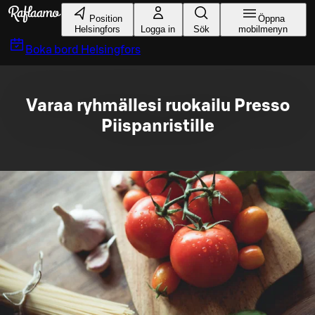
Gå till huvudinnehållet
Position
Öppna
Helsingfors
Logga in
Sök
mobilmenyn
Boka bord
Helsingfors
Varaa ryhmällesi ruokailu Presso
Piispanristille