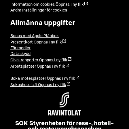
Information om cookies
Öppnas i ny flik
Ändra inställningar för cookies
Allmänna uppgifter
Bonus med Apple Plånbok
Presentkort
Öppnas i ny flik
För medier
Dataskydd
Oiva-rapporter
Öppnas i ny flik
Arbetsplatser
Öppnas i ny flik
Boka mötesplatser
Öppnas i ny flik
Sokoshotels.fi
Öppnas i ny flik
SOK Styrenheten för rese-, hotell-