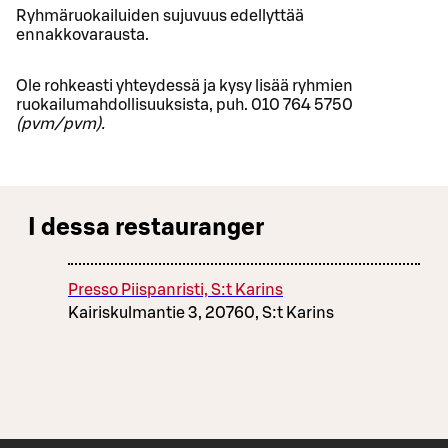
Ryhmäruokailuiden sujuvuus edellyttää
ennakkovarausta.
Ole rohkeasti yhteydessä ja kysy lisää ryhmien
ruokailumahdollisuuksista, puh. 010 764 5750
(pvm/pvm).
I dessa restauranger
Presso Piispanristi, S:t Karins
Kairiskulmantie 3, 20760, S:t Karins