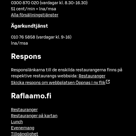
0300 870 020 (vardagar kl. 8.30-16.30)
51 cent/min + lna/msa
Alla försäljningstjänster
Ägarkundtjänst
010 76 5858 (vardagar kl. 9-16)
lna/msa
Respons
Responslänkarna till de enskilda restaurangerna finns på
respektive restaurangs webbsida:
Restauranger
Skicka respons om webbplatsen
Öppnas i ny flik
Raflaamo.fi
Restauranger
Restauranger på kartan
Lunch
Evenemang
Tillgänglighet