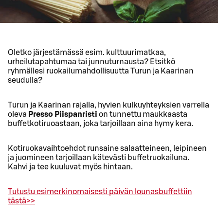
Oletko järjestämässä esim. kulttuurimatkaa,
urheilutapahtumaa tai junnuturnausta? Etsitkö
ryhmällesi ruokailumahdollisuutta Turun ja Kaarinan
seudulla?
Turun ja Kaarinan rajalla, hyvien kulkuyhteyksien varrella
oleva
Presso Piispanristi
on tunnettu maukkaasta
buffetkotiruoastaan, joka tarjoillaan aina hymy kera.
Kotiruokavaihtoehdot runsaine salaatteineen, leipineen
ja juomineen tarjoillaan kätevästi buffetruokailuna.
Kahvi ja tee kuuluvat myös hintaan.
Tutustu esimerkinomaisesti päivän lounasbuffettiin
tästä>>