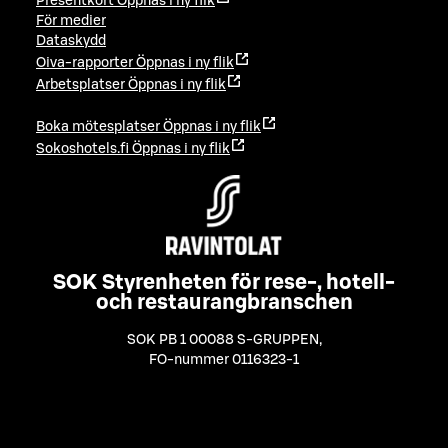
Presentkort
Öppnas i ny flik
För medier
Dataskydd
Oiva-rapporter
Öppnas i ny flik
Arbetsplatser
Öppnas i ny flik
Boka mötesplatser
Öppnas i ny flik
Sokoshotels.fi
Öppnas i ny flik
SOK Styrenheten för rese-, hotell-
och restaurangbranschen
SOK PB 1 00088 S-GRUPPEN
,
FO-nummer 0116323-1