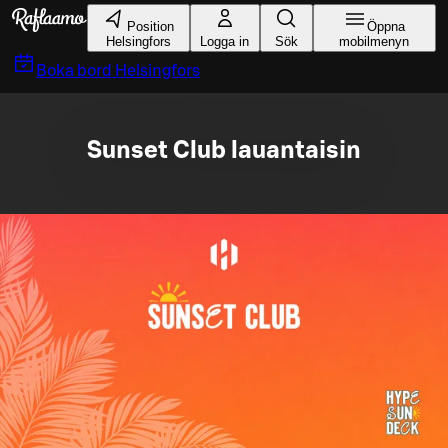
Gå till huvudinnehållet
Position
Öppna
Helsingfors
Logga in
Sök
mobilmenyn
Boka bord
Helsingfors
Sunset Club lauantaisin