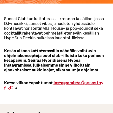
Sunset Club tuo kattoterassille rennon kesäillan, jossa
DJ-musiikki, sunset vibes ja huoleton yhdessäolo
kohtaavat horisontin yllä. House- ja pop-soundit sekä
cocktailit rakentavat pehmeästi etenevän kesäillan
Hype Sun Deckin huikeissa lauantai-illoissa.
Kesän aikana kattoterassilla nähdään vaihtuvia
ohjelmakonsepteja pool club -illoista koko perheen
kesäpäiviin. Seuraa Hybridiarena Hypeä
instagramissa, julkaisemme sinne viikoittain
ajankohtaiset aukioloajat, aikataulut ja ohjelmat.
Katso viikon tapahtumat
Instagramista
Öppnas i ny
flik
››