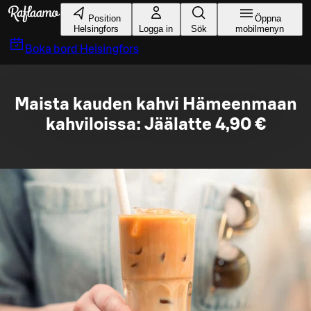
Gå till huvudinnehållet
Position
Öppna
Helsingfors
Logga in
Sök
mobilmenyn
Boka bord
Helsingfors
Maista kauden kahvi Hämeenmaan
kahviloissa: Jäälatte 4,90 €