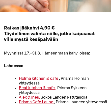
Raikas jääkahvi 4,90 €
Täydellinen valinta niille, jotka kaipaavat
viilennystä kesäpäivään
Myynnissä 1.7.–31.8. Hämeenmaan kahviloissa:
Lahdessa:
Holma kitchen & cafe
, Prisma Holman
yhteydessä
Beat kitchen & cafe
, Prisma Sykkeen
yhteydessä
Alex & Ines,
Sokos Lahden katutasolla
Prisma Cafe Laune
, Prisma Launeen yhteydessä