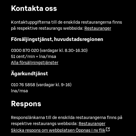
Kontakta oss
Kontaktuppgifterna till de enskilda restaurangerna finns
på respektive restaurangs webbsida:
Restauranger
Försäljingstjänst, huvudstadsregionen
0300 870 020 (vardagar kl. 8.30-16.30)
51 cent/min + lna/msa
Alla försäljningstjänster
Ägarkundtjänst
010 76 5858 (vardagar kl. 9-16)
lna/msa
Respons
Responslänkarna till de enskilda restaurangerna finns på
respektive restaurangs webbsida:
Restauranger
Skicka respons om webbplatsen
Öppnas i ny flik