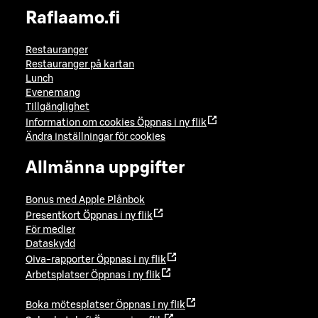
Raflaamo.fi
Restauranger
Restauranger på kartan
Lunch
Evenemang
Tillgänglighet
Information om cookies
Öppnas i ny flik
Ändra inställningar för cookies
Allmänna uppgifter
Bonus med Apple Plånbok
Presentkort
Öppnas i ny flik
För medier
Dataskydd
Oiva-rapporter
Öppnas i ny flik
Arbetsplatser
Öppnas i ny flik
Boka mötesplatser
Öppnas i ny flik