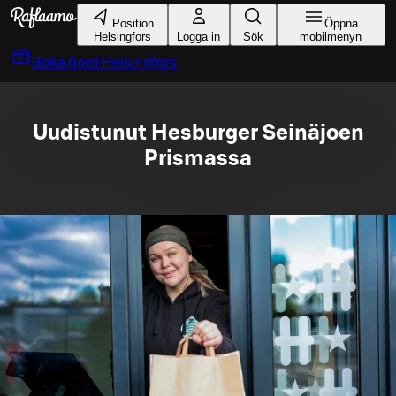
Gå till huvudinnehållet
Position
Öppna
Helsingfors
Logga in
Sök
mobilmenyn
Boka bord
Helsingfors
Uudistunut Hesburger Seinäjoen
Prismassa