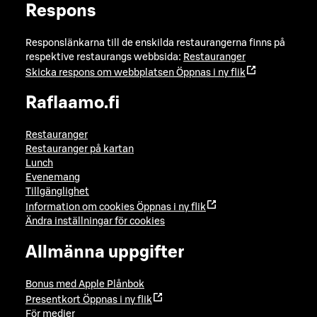
Respons
Responslänkarna till de enskilda restaurangerna finns på
respektive restaurangs webbsida:
Restauranger
Skicka respons om webbplatsen
Öppnas i ny flik
Raflaamo.fi
Restauranger
Restauranger på kartan
Lunch
Evenemang
Tillgänglighet
Information om cookies
Öppnas i ny flik
Ändra inställningar för cookies
Allmänna uppgifter
Bonus med Apple Plånbok
Presentkort
Öppnas i ny flik
För medier