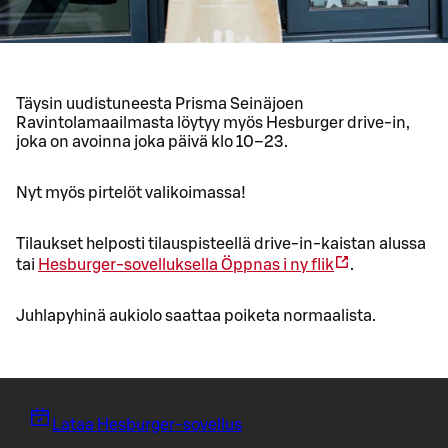
Täysin uudistuneesta Prisma Seinäjoen
Ravintolamaailmasta löytyy myös Hesburger drive-in,
joka on avoinna joka päivä klo 10–23.
Nyt myös pirtelöt valikoimassa!
Tilaukset helposti tilauspisteellä drive-in-kaistan alussa
tai
Hesburger-sovelluksella
Öppnas i ny flik
.
Juhlapyhinä aukiolo saattaa poiketa normaalista.
Lataa Hesburger-sovellus