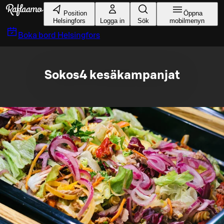
Gå till huvudinnehållet
Position
Öppna
Helsingfors
Logga in
Sök
mobilmenyn
Boka bord
Helsingfors
Sokos4 kesäkampanjat