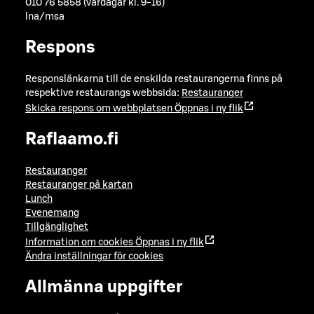
010 76 5858 (vardagar kl. 9-16)
lna/msa
Respons
Responslänkarna till de enskilda restaurangerna finns på
respektive restaurangs webbsida:
Restauranger
Skicka respons om webbplatsen
Öppnas i ny flik
Raflaamo.fi
Restauranger
Restauranger på kartan
Lunch
Evenemang
Tillgänglighet
Information om cookies
Öppnas i ny flik
Ändra inställningar för cookies
Allmänna uppgifter