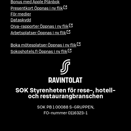
Bonus med Apple Plånbok
Presentkort
Öppnas i ny flik
För medier
Dataskydd
Oiva-rapporter
Öppnas i ny flik
Arbetsplatser
Öppnas i ny flik
Boka mötesplatser
Öppnas i ny flik
Sokoshotels.fi
Öppnas i ny flik
SOK Styrenheten för rese-, hotell-
och restaurangbranschen
SOK PB 1 00088 S-GRUPPEN
,
FO-nummer 0116323-1