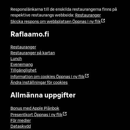
Responslänkarna till de enskilda restaurangerna finns på
respektive restaurangs webbsida:
Restauranger
Skicka respons om webbplatsen
Öppnas i ny flik
Raflaamo.fi
Restauranger
Restauranger på kartan
Lunch
Evenemang
Tillgänglighet
Information om cookies
Öppnas i ny flik
Ändra inställningar för cookies
Allmänna uppgifter
Bonus med Apple Plånbok
Presentkort
Öppnas i ny flik
För medier
Dataskydd