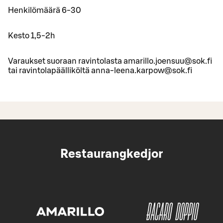
Henkilömäärä 6-30
Kesto 1,5-2h
Varaukset suoraan ravintolasta amarillo.joensuu@sok.fi
tai ravintolapäälliköltä anna-leena.karpow@sok.fi
Restaurangkedjor