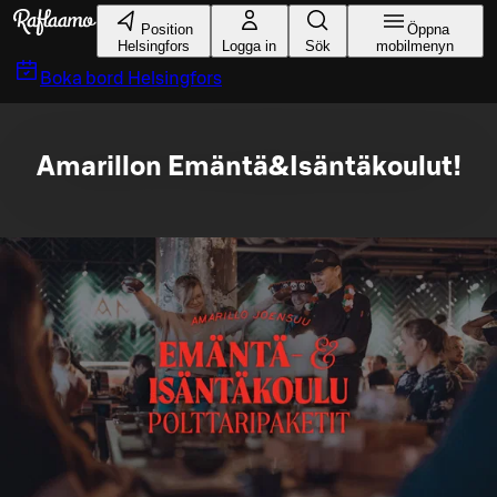
Gå till huvudinnehållet
Position
Öppna
Helsingfors
Logga in
Sök
mobilmenyn
Boka bord
Helsingfors
Amarillon Emäntä&Isäntäkoulut!