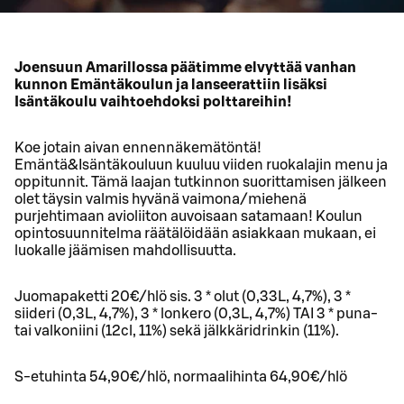
Joensuun Amarillossa päätimme elvyttää vanhan
kunnon Emäntäkoulun ja lanseerattiin lisäksi
Isäntäkoulu vaihtoehdoksi polttareihin!
Koe jotain aivan ennennäkemätöntä!
Emäntä&Isäntäkouluun kuuluu viiden ruokalajin menu ja
oppitunnit. Tämä laajan tutkinnon suorittamisen jälkeen
olet täysin valmis hyvänä vaimona/miehenä
purjehtimaan avioliiton auvoisaan satamaan! Koulun
opintosuunnitelma räätälöidään asiakkaan mukaan, ei
luokalle jäämisen mahdollisuutta.
Juomapaketti 20€/hlö sis. 3 * olut (0,33L, 4,7%), 3 *
siideri (0,3L, 4,7%), 3 * lonkero (0,3L, 4,7%) TAI 3 * puna-
tai valkoniini (12cl, 11%) sekä jälkkäridrinkin (11%).
S-etuhinta 54,90€/hlö, normaalihinta 64,90€/hlö