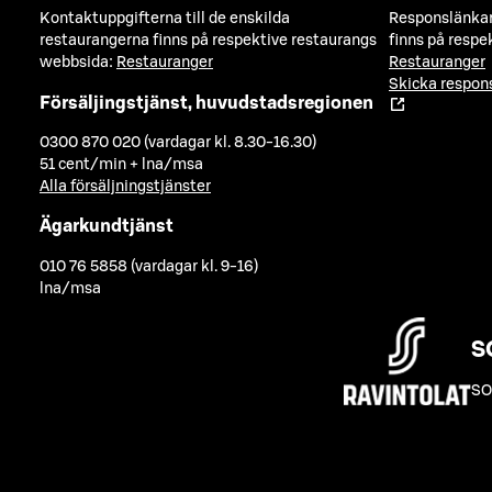
Kontaktuppgifterna till de enskilda
Responslänkarn
restaurangerna finns på respektive restaurangs
finns på respe
webbsida:
Restauranger
Restauranger
Skicka respo
Försäljingstjänst, huvudstadsregionen
0300 870 020 (vardagar kl. 8.30-16.30)
51 cent/min + lna/msa
Alla försäljningstjänster
Ägarkundtjänst
010 76 5858 (vardagar kl. 9-16)
lna/msa
S
SO