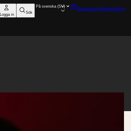
Boka bord
Helsingfors
Sök
Logga in