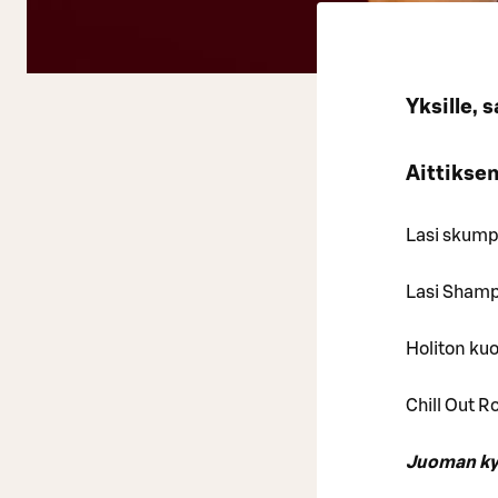
Yksille, 
Aittikse
Lasi skump
Lasi Shamp
Holiton kuo
Chill Out R
Juoman kyl