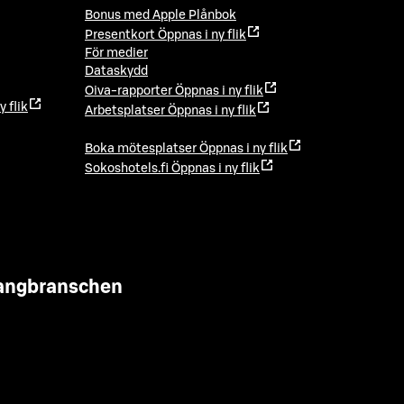
Bonus med Apple Plånbok
Presentkort
Öppnas i ny flik
För medier
Dataskydd
Oiva-rapporter
Öppnas i ny flik
y flik
Arbetsplatser
Öppnas i ny flik
Boka mötesplatser
Öppnas i ny flik
Sokoshotels.fi
Öppnas i ny flik
urangbranschen