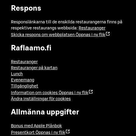
Respons
Responslänkarna till de enskilda restaurangerna finns på
respektive restaurangs webbsida:
Restauranger
Skicka respons om webbplatsen
Öppnas i ny flik
Raflaamo.fi
Restauranger
Restauranger på kartan
Lunch
Evenemang
Tillgänglighet
Information om cookies
Öppnas i ny flik
Ändra inställningar för cookies
Allmänna uppgifter
Bonus med Apple Plånbok
Presentkort
Öppnas i ny flik