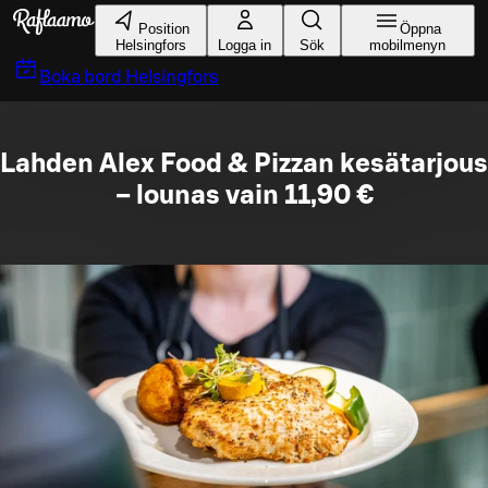
Gå till huvudinnehållet
Position
Öppna
Helsingfors
Logga in
Sök
mobilmenyn
Boka bord
Helsingfors
Lahden Alex Food & Pizzan kesätarjous
– lounas vain 11,90 €