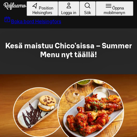
Gå till huvudinnehållet
Position
Öppna
Helsingfors
Logga in
Sök
mobilmenyn
Boka bord
Helsingfors
Kesä maistuu Chico'sissa – Summer
Menu nyt täällä!