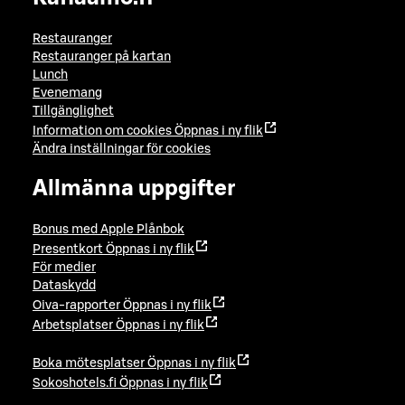
Restauranger
Restauranger på kartan
Lunch
Evenemang
Tillgänglighet
Information om cookies
Öppnas i ny flik
Ändra inställningar för cookies
Allmänna uppgifter
Bonus med Apple Plånbok
Presentkort
Öppnas i ny flik
För medier
Dataskydd
Oiva-rapporter
Öppnas i ny flik
Arbetsplatser
Öppnas i ny flik
Boka mötesplatser
Öppnas i ny flik
Sokoshotels.fi
Öppnas i ny flik