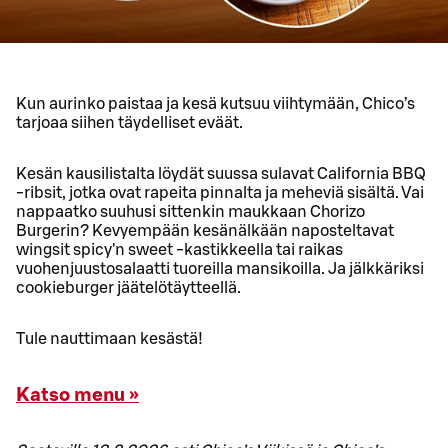
Kun aurinko paistaa ja kesä kutsuu viihtymään, Chico’s
tarjoaa siihen täydelliset eväät.
Kesän kausilistalta löydät suussa sulavat California BBQ
-ribsit, jotka ovat rapeita pinnalta ja meheviä sisältä. Vai
nappaatko suuhusi sittenkin maukkaan Chorizo
Burgerin? Kevyempään kesänälkään naposteltavat
wingsit spicy'n sweet -kastikkeella tai raikas
vuohenjuustosalaatti tuoreilla mansikoilla. Ja jälkkäriksi
cookieburger jäätelötäytteellä.
Tule nauttimaan kesästä!
Katso menu »