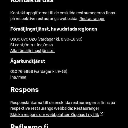
Kontakta oss
Kontaktuppgifterna till de enskilda restaurangerna finns
på respektive restaurangs webbsida:
Restauranger
Försäljingstjänst, huvudstadsregionen
0300 870 020 (vardagar kl. 8.30-16.30)
51 cent/min + lna/msa
Alla försäljningstjänster
Ägarkundtjänst
010 76 5858 (vardagar kl. 9-16)
lna/msa
Respons
Responslänkarna till de enskilda restaurangerna finns på
respektive restaurangs webbsida:
Restauranger
Skicka respons om webbplatsen
Öppnas i ny flik
Raflaamo.fi