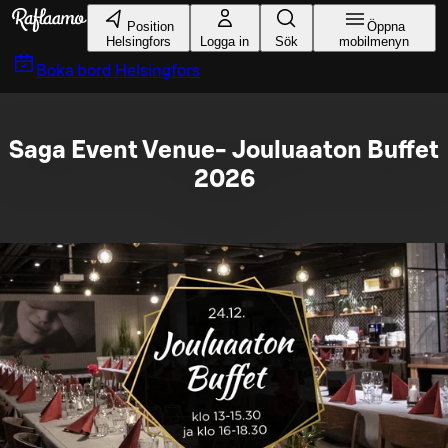
Gå till huvudinnehållet
Position
Öppna
Helsingfors
Logga in
Sök
mobilmenyn
Boka bord
Helsingfors
Saga Event Venue- Jouluaaton Buffet
2026