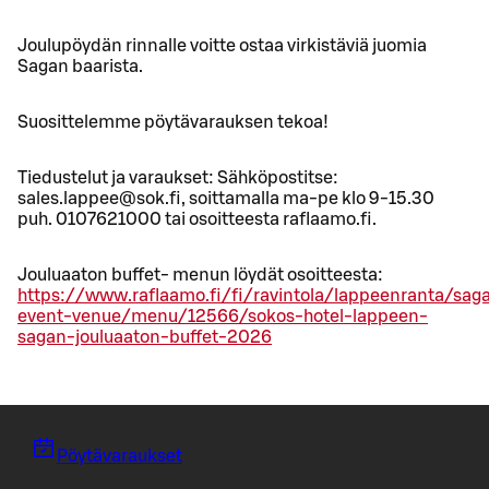
Joulupöydän rinnalle voitte ostaa virkistäviä juomia
Sagan baarista.
Suosittelemme pöytävarauksen tekoa!
Tiedustelut ja varaukset: Sähköpostitse:
sales.lappee@sok.fi, soittamalla ma-pe klo 9-15.30
puh. 0107621000 tai osoitteesta raflaamo.fi.
Jouluaaton buffet- menun löydät osoitteesta:
https://www.raflaamo.fi/fi/ravintola/lappeenranta/sag
event-venue/menu/12566/sokos-hotel-lappeen-
sagan-jouluaaton-buffet-2026
Pöytävaraukset