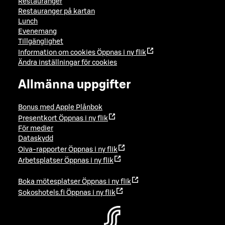
Restauranger
Restauranger på kartan
Lunch
Evenemang
Tillgänglighet
Information om cookies
Öppnas i ny flik
Ändra inställningar för cookies
Allmänna uppgifter
Bonus med Apple Plånbok
Presentkort
Öppnas i ny flik
För medier
Dataskydd
Oiva-rapporter
Öppnas i ny flik
Arbetsplatser
Öppnas i ny flik
Boka mötesplatser
Öppnas i ny flik
Sokoshotels.fi
Öppnas i ny flik