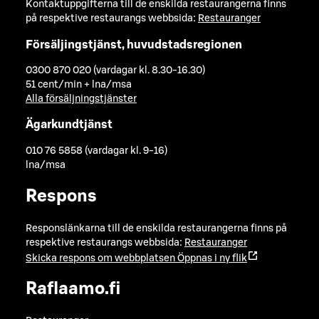
Kontaktuppgifterna till de enskilda restaurangerna finns
på respektive restaurangs webbsida:
Restauranger
Försäljingstjänst, huvudstadsregionen
0300 870 020 (vardagar kl. 8.30-16.30)
51 cent/min + lna/msa
Alla försäljningstjänster
Ägarkundtjänst
010 76 5858 (vardagar kl. 9-16)
lna/msa
Respons
Responslänkarna till de enskilda restaurangerna finns på
respektive restaurangs webbsida:
Restauranger
Skicka respons om webbplatsen
Öppnas i ny flik
Raflaamo.fi