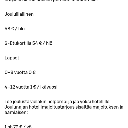
Jouluillallinen
58 € / hlö
S-Etukortilla 54 € / hlö
Lapset
0–3 vuotta 0 €
4–12 vuotta 1 € / ikävuosi
Tee joulusta vieläkin helpompi ja jää yöksi hotellille.
Joulunajan hotellimajoitustarjous sisältää majoituksen ja
aamiaisen:
1 hh 79 € / yö