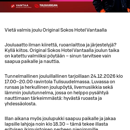
Vietä valmis joulu Original Sokos Hotel Vantaalla
Jouluaatto ilman kiirettä, ruoanlaittoa ja järjestelyjä?
Kyllä kiitos. Original Sokos Hotel Vantaalla joulun taika
on katettu valmiiksi pöytään – sinun tarvitsee vain
saapua paikalle ja nauttia.
Tunnelmallinen jouluillallinen tarjoillaan 24.12.2026 klo
17.00–20.00 ravintola Tulisuudelmassa. Luvassa on
runsas ja herkullinen joulupöytä, livemusiikkia sekä
lämmin joulutunnelma, jossa on helppo pysähtyä
nauttimaan tärkeimmästä: hyvästä ruoasta ja
yhdessäolosta.
Illan aikana myös joulupukki saapuu paikalle ja jakaa
lapsille lahjoja noin klo 18.30 – tämä tekee illasta
erityisen ikimuistoisen perheen pienimmille.