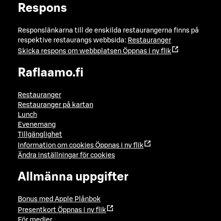
Respons
Responslänkarna till de enskilda restaurangerna finns på
respektive restaurangs webbsida:
Restauranger
Skicka respons om webbplatsen
Öppnas i ny flik
Raflaamo.fi
Restauranger
Restauranger på kartan
Lunch
Evenemang
Tillgänglighet
Information om cookies
Öppnas i ny flik
Ändra inställningar för cookies
Allmänna uppgifter
Bonus med Apple Plånbok
Presentkort
Öppnas i ny flik
För medier