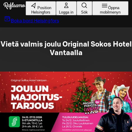
Gå till huvudinnehållet
Position
Öppna
Helsingfors
Logga in
Sök
mobilmenyn
Boka bord
Helsingfors
Vietä valmis joulu Original Sokos Hotel
Vantaalla