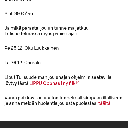
2 hh 99 € / yö
Ja mikä parasta, joulun tunnelma jatkuu
Tulisuudelmassa myös pyhien ajan.
Pe 25.12. Oku Luukkainen
La 26.12. Chorale
Liput Tulisuudelman joulunajan ohjelmiin saatavilla
löytyy tästä
LIPPU
Öppnas i ny flik
Varaa paikkasi jouluaaton tunnelmallisimpaan illalliseen
ja anna meidän huolehtia joulusta puolestasi
täältä.