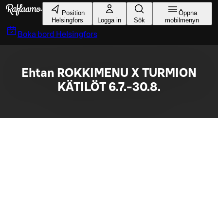
Gå till huvudinnehållet
Position
Öppna
Helsingfors
Logga in
Sök
mobilmenyn
Boka bord
Helsingfors
Ehtan ROKKIMENU X TURMION
KÄTILÖT 6.7.-30.8.