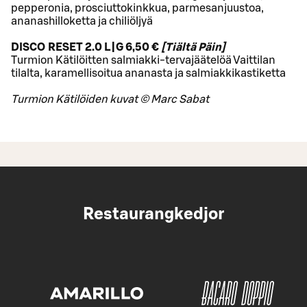
pepperonia, prosciuttokinkkua, parmesanjuustoa,
ananashilloketta ja chiliöljyä
DISCO RESET 2.0 L|G 6,50 €
[Tiältä Päin]
Turmion Kätilöitten salmiakki-tervajäätelöä Vaittilan
tilalta, karamellisoitua ananasta ja salmiakkikastiketta
Turmion Kätilöiden kuvat © Marc Sabat
Restaurangkedjor