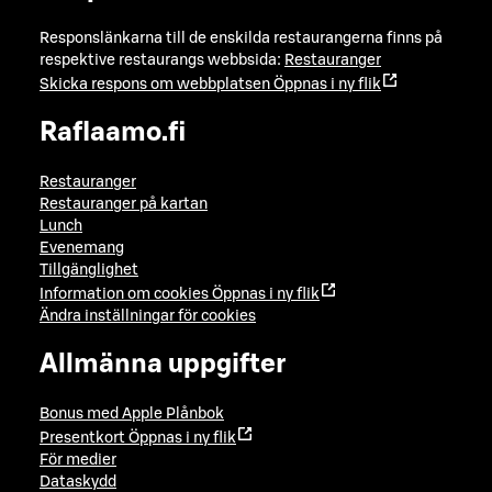
Responslänkarna till de enskilda restaurangerna finns på
respektive restaurangs webbsida:
Restauranger
Skicka respons om webbplatsen
Öppnas i ny flik
Raflaamo.fi
Restauranger
Restauranger på kartan
Lunch
Evenemang
Tillgänglighet
Information om cookies
Öppnas i ny flik
Ändra inställningar för cookies
Allmänna uppgifter
Bonus med Apple Plånbok
Presentkort
Öppnas i ny flik
För medier
Dataskydd