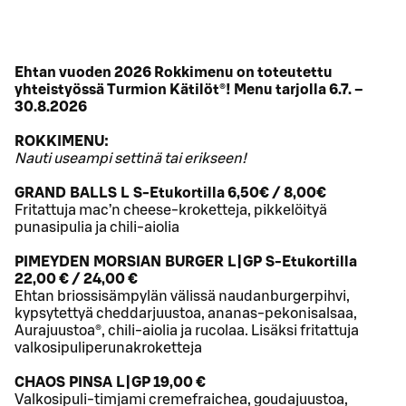
Ehtan vuoden 2026 Rokkimenu on toteutettu
yhteistyössä Turmion Kätilöt®! Menu tarjolla 6.7. –
30.8.2026
ROKKIMENU:
Nauti useampi settinä tai erikseen!
GRAND BALLS L S-Etukortilla 6,50€ / 8,00€
Fritattuja mac’n cheese-kroketteja, pikkelöityä
punasipulia ja chili-aiolia
PIMEYDEN MORSIAN BURGER L|GP S-Etukortilla
22,00 € / 24,00 €
Ehtan briossisämpylän välissä naudanburgerpihvi,
kypsytettyä cheddarjuustoa, ananas-pekonisalsaa,
Aurajuustoa®, chili-aiolia ja rucolaa. Lisäksi fritattuja
valkosipuliperunakroketteja
CHAOS PINSA L|GP 19,00 €
Valkosipuli-timjami cremefraichea, goudajuustoa,