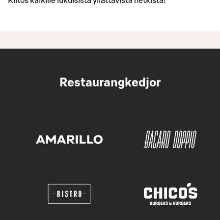
Kiitos kaikille lukuisista yllättävistä hetkistä!
Restaurangkedjor