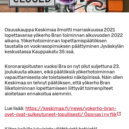
Osuuskauppa Keskimaa ilmoitti marraskuussa 2021
lopettavansa yökerho Bran toiminnan alkuvuoden 2022
aikana. Yökerhotoiminnan lopettamispäätöksen
taustalla on vuokrasopimuksen päättyminen Jyväskylän
keskustassa Kauppakatu 35:ssä.
Koronarajoitusten vuoksi Bra on nyt ollut suljettuna 23.
joulukuuta alkaen, eikä päätöksiä yökerhotoiminnan
vapauttamisesta ole toistaiseksi näköpiirissä. Näin ollen
Keskimaa on tehnyt päätöksen, että yökerho Bran
liiketoiminnan lopettamiseen liittyvät toimenpiteet
aloitetaan ennakoitua aiemmin.
Lue lisää:
https://keskimaa.fi/news/yokerho-bran-
ovet-ovat-sulkeutuneet-lopullisesti/
Öppnas i ny flik