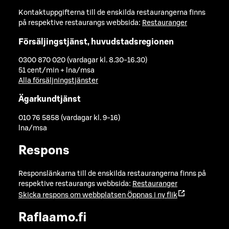
Kontaktuppgifterna till de enskilda restaurangerna finns
på respektive restaurangs webbsida:
Restauranger
Försäljingstjänst, huvudstadsregionen
0300 870 020 (vardagar kl. 8.30-16.30)
51 cent/min + lna/msa
Alla försäljningstjänster
Ägarkundtjänst
010 76 5858 (vardagar kl. 9-16)
lna/msa
Respons
Responslänkarna till de enskilda restaurangerna finns på
respektive restaurangs webbsida:
Restauranger
Skicka respons om webbplatsen
Öppnas i ny flik
Raflaamo.fi