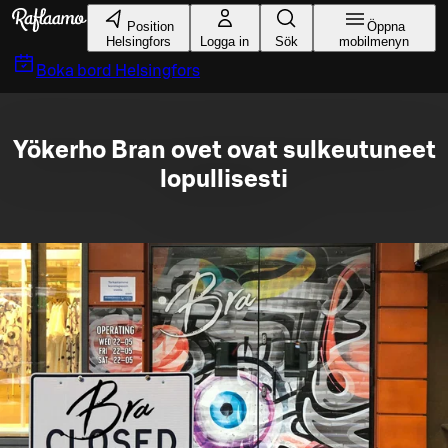
Gå till huvudinnehållet
Position
Öppna
Helsingfors
Logga in
Sök
mobilmenyn
Boka bord
Helsingfors
Yökerho Bran ovet ovat sulkeutuneet
lopullisesti