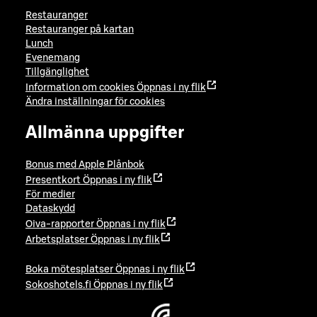
Restauranger
Restauranger på kartan
Lunch
Evenemang
Tillgänglighet
Information om cookies
Öppnas i ny flik
Ändra inställningar för cookies
Allmänna uppgifter
Bonus med Apple Plånbok
Presentkort
Öppnas i ny flik
För medier
Dataskydd
Oiva-rapporter
Öppnas i ny flik
Arbetsplatser
Öppnas i ny flik
Boka mötesplatser
Öppnas i ny flik
Sokoshotels.fi
Öppnas i ny flik