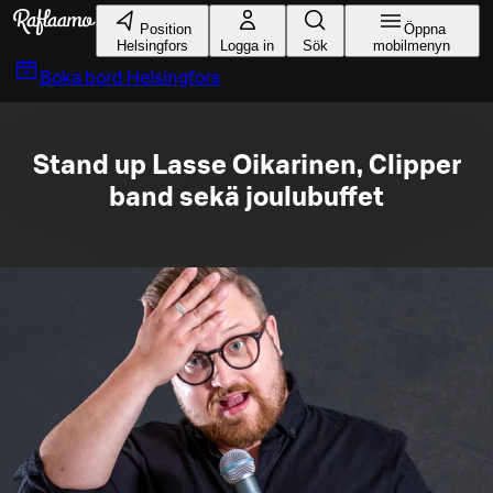
Gå till huvudinnehållet
Position
Öppna
Helsingfors
Logga in
Sök
mobilmenyn
Boka bord
Helsingfors
Stand up Lasse Oikarinen, Clipper
band sekä joulubuffet