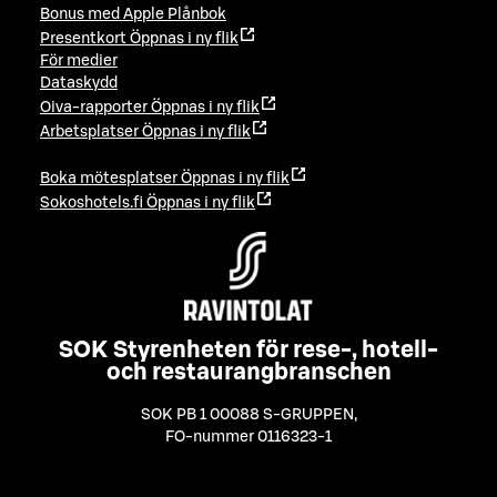
Bonus med Apple Plånbok
Presentkort
Öppnas i ny flik
För medier
Dataskydd
Oiva-rapporter
Öppnas i ny flik
Arbetsplatser
Öppnas i ny flik
Boka mötesplatser
Öppnas i ny flik
Sokoshotels.fi
Öppnas i ny flik
SOK Styrenheten för rese-, hotell-
och restaurangbranschen
SOK PB 1 00088 S-GRUPPEN
,
FO-nummer 0116323-1