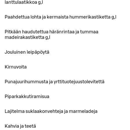
lanttulaatikkoa g,l
Paahdettua lohta ja kermaista hummerikastiketta g,l
Pitkään haudutettua häränrintaa ja tummaa
madeirakastiketta g,l
Jouluinen leipäpöytä
Kirnuvoita
Punajuurihummusta ja yrttituotejuustolevitettä
Piparkakkutiramisua
Lajitelma suklaakonvehteja ja marmeladeja
Kahvia ja teetä