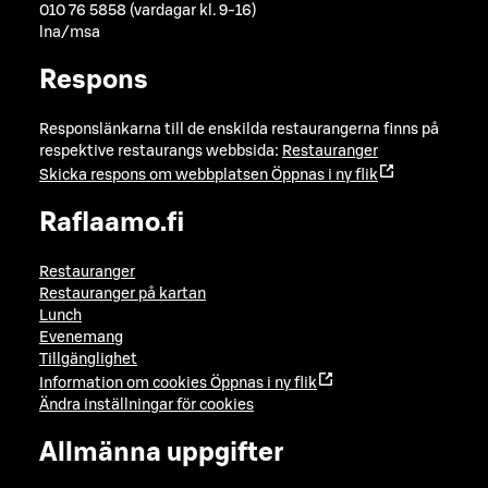
010 76 5858 (vardagar kl. 9-16)
lna/msa
Respons
Responslänkarna till de enskilda restaurangerna finns på
respektive restaurangs webbsida:
Restauranger
Skicka respons om webbplatsen
Öppnas i ny flik
Raflaamo.fi
Restauranger
Restauranger på kartan
Lunch
Evenemang
Tillgänglighet
Information om cookies
Öppnas i ny flik
Ändra inställningar för cookies
Allmänna uppgifter