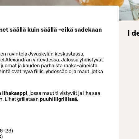
enet säällä kuin säällä -eikä sadekaan
I d
nen ravintola Jyväskylän keskustassa,
el Alexandran yhteydessä. Jalossa yhdistyvät
t juomat ja kauden parhaista raaka-aineista
intä ovat hyvä fiilis, yhdessäolo ja maut, jotka
n
lihakaappi
, jossa maut tiivistyvät ja liha saa
 Lihat grillataan
puuhiiligrillissä
.
16-23)
3)