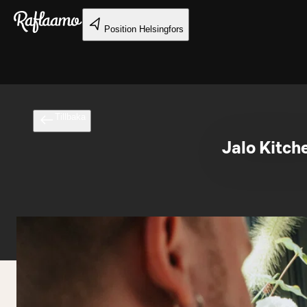
Gå till huvudinnehållet
Position
Helsingfors
Tillbaka
Jalo Kitch