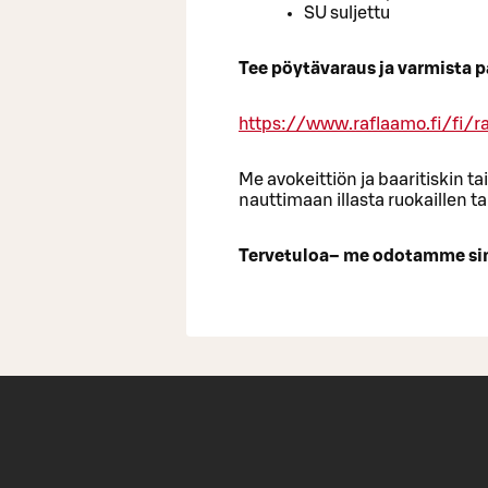
SU suljettu
Tee pöytävaraus ja varmista p
https://www.raflaamo.fi/fi/ra
Me avokeittiön ja baaritiskin tai
nauttimaan illasta ruokaillen ta
Tervetuloa– me odotamme si