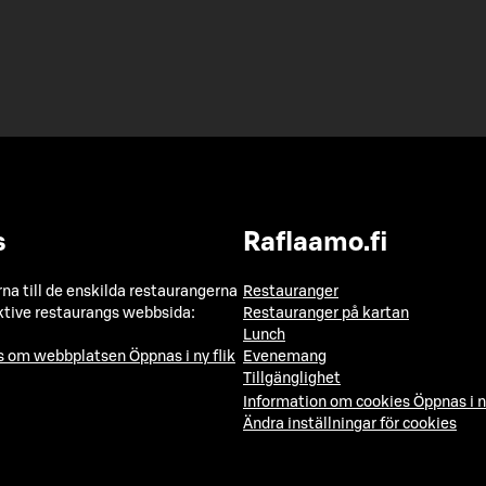
s
Raflaamo.fi
a till de enskilda restaurangerna
Restauranger
ktive restaurangs webbsida:
Restauranger på kartan
Lunch
ns om webbplatsen
Öppnas i ny flik
Evenemang
Tillgänglighet
Information om cookies
Öppnas i n
Ändra inställningar för cookies