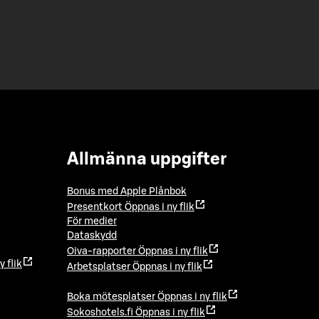
Allmänna uppgifter
Bonus med Apple Plånbok
Presentkort
Öppnas i ny flik
För medier
Dataskydd
Oiva-rapporter
Öppnas i ny flik
y flik
Arbetsplatser
Öppnas i ny flik
Boka mötesplatser
Öppnas i ny flik
Sokoshotels.fi
Öppnas i ny flik