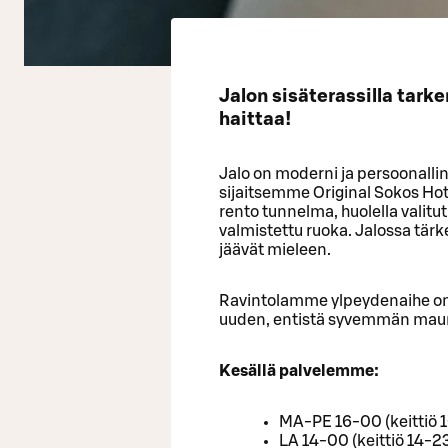
Jalon sisäterassilla tark
haittaa!
Jalo on moderni ja persoonalli
sijaitsemme Original Sokos Hot
rento tunnelma, huolella valitu
valmistettu ruoka. Jalossa tärke
jäävät mieleen.
Ravintolamme ylpeydenaihe o
uuden, entistä syvemmän maun.
Kesällä palvelemme:
MA-PE 16-00 (keittiö 
LA 14-00 (keittiö 14-2