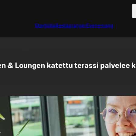
Startsida
Restauranger
Evenemang
en & Loungen katettu terassi palvelee 