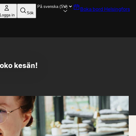
Boka bord
Helsingfors
Sök
Logga in
koko kesän!