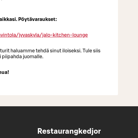
aikkasi.
Pöytävaraukset:
vintola/jyvaskyla/jalo-kitchen-lounge
turit haluamme tehdä sinut iloiseksi. Tule siis
i piipahda juomalle.
nua!
Restaurangkedjor