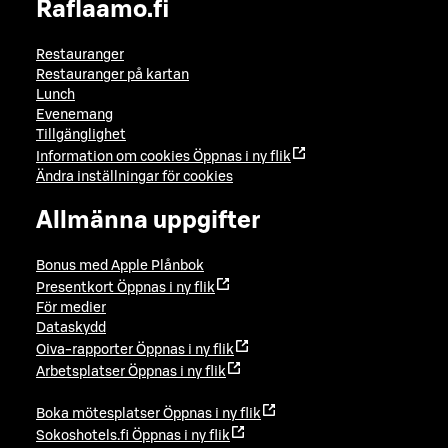
Raflaamo.fi
Restauranger
Restauranger på kartan
Lunch
Evenemang
Tillgänglighet
Information om cookies
Öppnas i ny flik
Ändra inställningar för cookies
Allmänna uppgifter
Bonus med Apple Plånbok
Presentkort
Öppnas i ny flik
För medier
Dataskydd
Oiva-rapporter
Öppnas i ny flik
Arbetsplatser
Öppnas i ny flik
Boka mötesplatser
Öppnas i ny flik
Sokoshotels.fi
Öppnas i ny flik