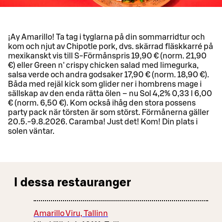
¡Ay Amarillo! Ta tag i tyglarna på din sommarridtur och
kom och njut av Chipotle pork, dvs. skärrad fläskkarré på
mexikanskt vis till S-Förmånspris 19,90 € (norm. 21,90
€) eller Green n' crispy chicken salad med limegurka,
salsa verde och andra godsaker 17,90 € (norm. 18,90 €).
Båda med rejäl kick som glider ner i hombrens mage i
sällskap av den enda rätta ölen – nu Sol 4,2% 0,33 l 6,00
€ (norm. 6,50 €). Kom också ihåg den stora possens
party pack när törsten är som störst. Förmånerna gäller
20.5.-9.8.2026. Caramba! Just det! Kom! Din plats i
solen väntar.
I dessa restauranger
Amarillo Viru, Tallinn