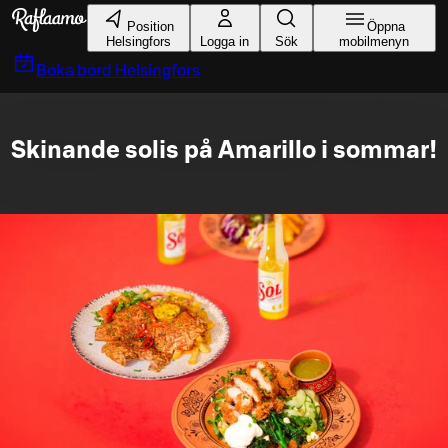
Gå till huvudinnehållet
Position
Öppna
Helsingfors
Logga in
Sök
mobilmenyn
Boka bord
Helsingfors
Skinande solis på Amarillo i sommar!