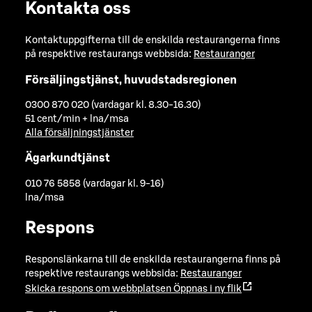
Kontakta oss
Kontaktuppgifterna till de enskilda restaurangerna finns
på respektive restaurangs webbsida:
Restauranger
Försäljingstjänst, huvudstadsregionen
0300 870 020 (vardagar kl. 8.30-16.30)
51 cent/min + lna/msa
Alla försäljningstjänster
Ägarkundtjänst
010 76 5858 (vardagar kl. 9-16)
lna/msa
Respons
Responslänkarna till de enskilda restaurangerna finns på
respektive restaurangs webbsida:
Restauranger
Skicka respons om webbplatsen
Öppnas i ny flik