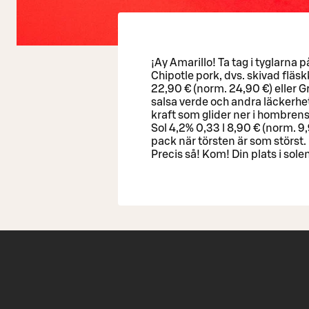
¡Ay Amarillo! Ta tag i tyglarna
Chipotle pork, dvs. skivad fläs
22,90 € (norm. 24,90 €) eller G
salsa verde och andra läckerhe
kraft som glider ner i hombrens
Sol 4,2% 0,33 l 8,90 € (norm. 9
pack när törsten är som störst
Precis så! Kom! Din plats i sole