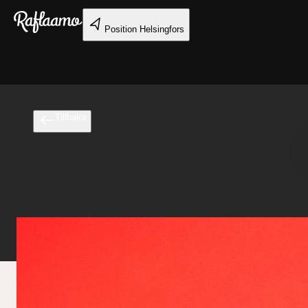
Gå till huvudinnehållet
Position
Helsingfors
Tillbaka