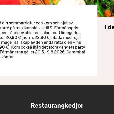
 på din sommarridtur och kom och njut av
I d
kkarré på mexikanskt vis till S-Förmånspris
reen n' crispy chicken salad med limegurka,
ter 20,90 € (norm. 23,90 €). Båda med rejäl
 mage i sällskap av den enda rätta ölen – nu
,90 €). Kom också ihåg det stora gängets party
. Förmånerna gäller 20.5.-9.8.2026. Caramba!
n väntar.
Restaurangkedjor