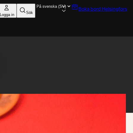
Boka bord
Helsingfors
Sök
Logga in