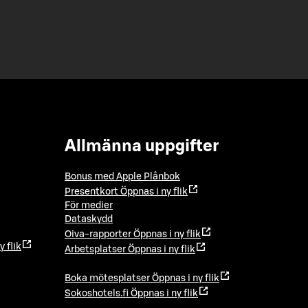
Allmänna uppgifter
Bonus med Apple Plånbok
Presentkort
Öppnas i ny flik
För medier
Dataskydd
Oiva-rapporter
Öppnas i ny flik
y flik
Arbetsplatser
Öppnas i ny flik
Boka mötesplatser
Öppnas i ny flik
Sokoshotels.fi
Öppnas i ny flik