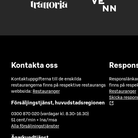
Kontakta oss
Respon
Kontaktuppgifterna till de enskilda
Responslänkarn
restaurangerna finns på respektive restaurangs
finns på respe
webbsida:
Restauranger
Restauranger
Skicka respo
Försäljingstjänst, huvudstadsregionen
0300 870 020 (vardagar kl. 8.30-16.30)
51 cent/min + lna/msa
Alla försäljningstjänster
Ägarkundtjänst