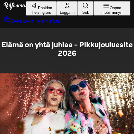
Gå till huvudinnehållet
Position
Öppna
Helsingfors
Logga in
Sök
mobilmenyn
Boka bord
Helsingfors
Elämä on yhtä juhlaa - Pikkujouluesite
2026