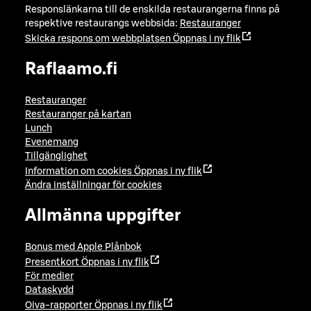
Responslänkarna till de enskilda restaurangerna finns på
respektive restaurangs webbsida:
Restauranger
Skicka respons om webbplatsen
Öppnas i ny flik
Raflaamo.fi
Restauranger
Restauranger på kartan
Lunch
Evenemang
Tillgänglighet
Information om cookies
Öppnas i ny flik
Ändra inställningar för cookies
Allmänna uppgifter
Bonus med Apple Plånbok
Presentkort
Öppnas i ny flik
För medier
Dataskydd
Oiva-rapporter
Öppnas i ny flik