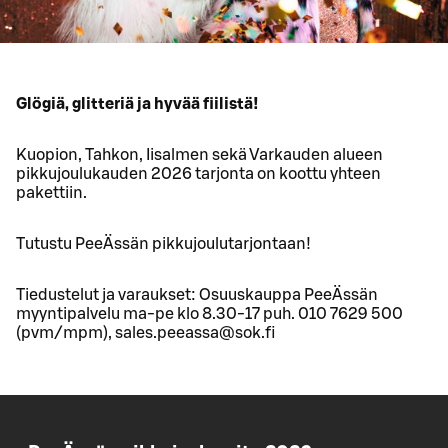
Glögiä, glitteriä ja hyvää fiilistä!
Kuopion, Tahkon, Iisalmen sekä Varkauden alueen
pikkujoulukauden 2026 tarjonta on koottu yhteen
pakettiin.
Tutustu PeeÄssän pikkujoulutarjontaan!
Tiedustelut ja varaukset: Osuuskauppa PeeÄssän
myyntipalvelu ma-pe klo 8.30-17 puh. 010 7629 500
(pvm/mpm), sales.peeassa@sok.fi