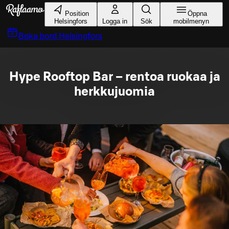
Gå till huvudinnehållet
Position
Öppna
Helsingfors
Logga in
Sök
mobilmenyn
Boka bord
Helsingfors
Hype Rooftop Bar – rentoa ruokaa ja
herkkujuomia