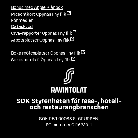
Bonus med Apple Plånbok
Presentkort
Öppnas i ny flik
För medier
Dataskydd
Oiva-rapporter
Öppnas i ny flik
Arbetsplatser
Öppnas i ny flik
Boka mötesplatser
Öppnas i ny flik
Sokoshotels.fi
Öppnas i ny flik
SOK Styrenheten för rese-, hotell-
och restaurangbranschen
SOK PB 1 00088 S-GRUPPEN
,
FO-nummer 0116323-1