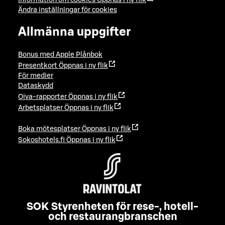
Ändra inställningar för cookies
Allmänna uppgifter
Bonus med Apple Plånbok
Presentkort
Öppnas i ny flik
För medier
Dataskydd
Oiva-rapporter
Öppnas i ny flik
Arbetsplatser
Öppnas i ny flik
Boka mötesplatser
Öppnas i ny flik
Sokoshotels.fi
Öppnas i ny flik
SOK Styrenheten för rese-, hotell-
och restaurangbranschen