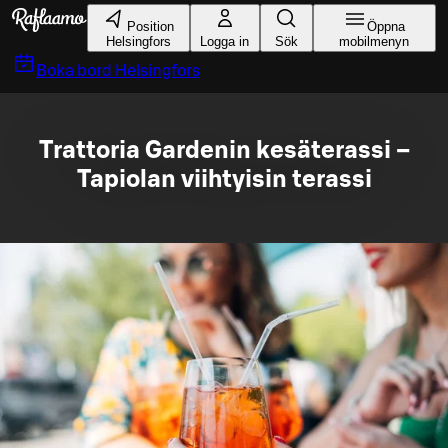
Gå till huvudinnehållet
Position
Öppna
Helsingfors
Logga in
Sök
mobilmenyn
Boka bord
Helsingfors
Trattoria Gardenin kesäterassi –
Tapiolan viihtyisin terassi