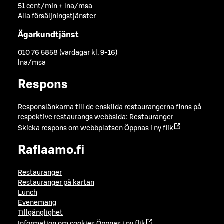
51 cent/min + lna/msa
Alla försäljningstjänster
Ägarkundtjänst
010 76 5858 (vardagar kl. 9-16)
lna/msa
Respons
Responslänkarna till de enskilda restaurangerna finns på
respektive restaurangs webbsida:
Restauranger
Skicka respons om webbplatsen
Öppnas i ny flik
Raflaamo.fi
Restauranger
Restauranger på kartan
Lunch
Evenemang
Tillgänglighet
Information om cookies
Öppnas i ny flik